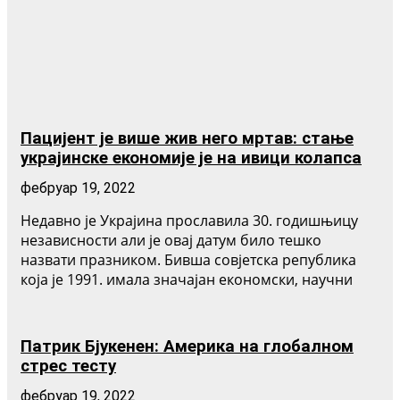
Пацијент је више жив него мртав: стање
украјинске економије је на ивици колапса
фебруар 19, 2022
Недавно је Украјина прославила 30. годишњицу
независности али је овај датум било тешко
назвати празником. Бивша совјетска република
која је 1991. имала значајан економски, научни
Патрик Бјукенен: Америка на глобалном
стрес тесту
фебруар 19, 2022