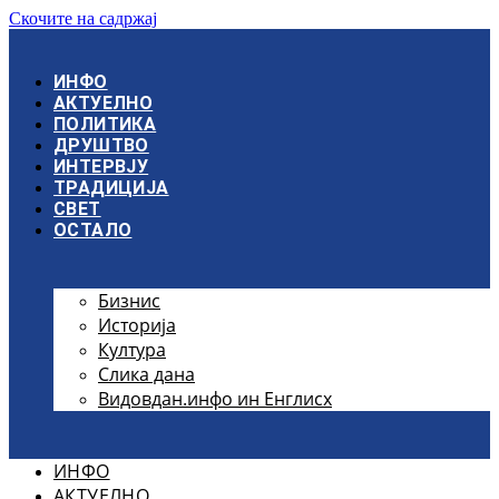
Скочите на садржај
ИНФО
АКТУЕЛНО
ПОЛИТИКА
ДРУШТВО
ИНТЕРВЈУ
ТРАДИЦИЈА
СВЕТ
ОСТАЛО
Бизнис
Историја
Култура
Слика дана
Видовдан.инфо ин Енглисх
ИНФО
АКТУЕЛНО