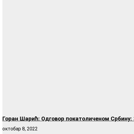
Горан Шарић: Одговор покатоличеном Србину: 
октобар 8, 2022