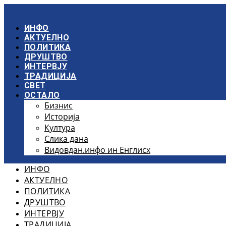
Скочите
на
садржај
ИНФО
АКТУЕЛНО
ПОЛИТИКА
ДРУШТВО
ИНТЕРВЈУ
ТРАДИЦИЈА
СВЕТ
ОСТАЛО
Бизнис
Историја
Култура
Слика дана
Видовдан.инфо ин Енглисх
ИНФО
АКТУЕЛНО
ПОЛИТИКА
ДРУШТВО
ИНТЕРВЈУ
ТРАДИЦИЈА