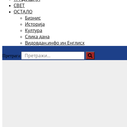
СВЕТ
ОСТАЛО
Бизнис
Историја
Култура
Слика дана
Видовдан.инфо ин Енглисх
Претрага