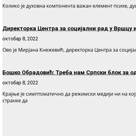
Колико је духовна компонента важан елемент психе, душе
Директорка Центра за социјални рад у Вршцу 
октобар 8, 2022
Ово је Мирјана Кнежевић, директорка Центра за социјал
Бошко Обрадовић: Треба нам Српски блок за од
октобар 8, 2022
Крајње је симптоматично да режимски медији ни на кој
странке да