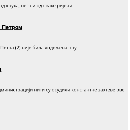
д круха, него и од сваке ријечи
м Петром
 Петра (2) није била додељена оцу
и
дминистрацији нити су осудили константне захтеве ове