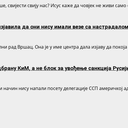
, свијести свију нас? Исус каже да човјек не живи само о
изјавила да они нису имали везе са настрадало
ни рад Вршац. Она је у име центра дала изјаву да покоја
брану КиМ, а не блок за увођење санкција Русиј
и начин нису напали посету делегације ССП америчкој а