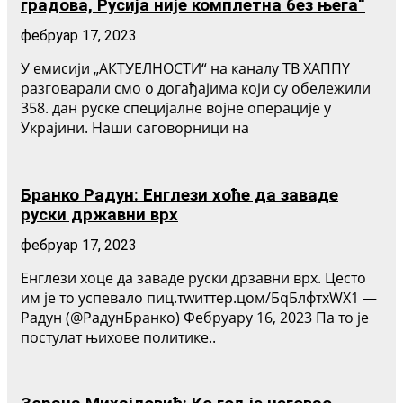
градова, Русија није комплетна без њега“
фебруар 17, 2023
У емисији „АКТУЕЛНОСТИ“ на каналу ТВ ХАППY
разговарали смо о догађајима који су обележили
358. дан руске специјалне војне операције у
Украјини. Наши саговорници на
Бранко Радун: Енглези хоће да заваде
руски државни врх
фебруар 17, 2023
Енглези хоце да заваде руски дрзавни врх. Цесто
им је то успевало пиц.тwиттер.цом/БqБлфтхWX1 —
Радун (@РадунБранко) Фебруарy 16, 2023 Па то је
постулат њихове политике..