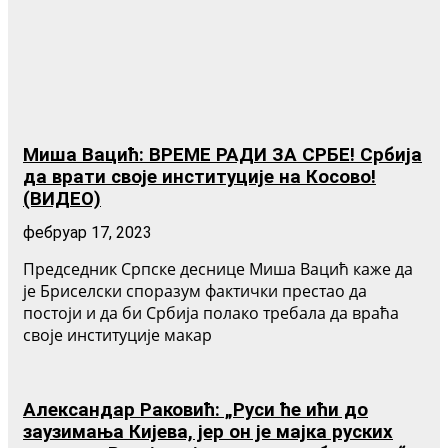
Миша Вацић: ВРЕМЕ РАДИ ЗА СРБЕ! Србија
да врати своје институције на Косово!
(ВИДЕО)
фебруар 17, 2023
Председник Српске деснице Миша Вацић каже да
је Бриселски споразум фактички престао да
постоји и да би Србија полако требала да враћа
своје институције макар
Александар Раковић: „Руси ће ићи до
заузимања Кијева, јер он је мајка руских