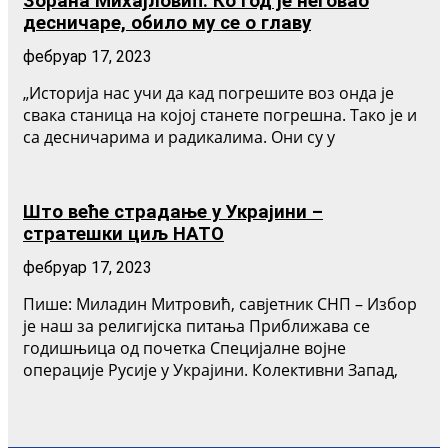
Зорана Михајловић: Ко год је неговао
десничаре, обило му се о главу
фебруар 17, 2023
„Историја нас учи да кад погрешите воз онда је
свака станица на којој станете погрешна. Тако је и
са десничарима и радикалима. Они су у
Што веће страдање у Украјини –
стратешки циљ НАТО
фебруар 17, 2023
Пише: Миладин Митровић, савјетник СНП – Избор
је наш за религијска питања Приближава се
годишњица од почетка Специјалне војне
операције Русије у Украјини. Колективни Запад,