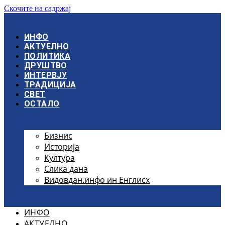
Скочите на садржај
ИНФО
АКТУЕЛНО
ПОЛИТИКА
ДРУШТВО
ИНТЕРВЈУ
ТРАДИЦИЈА
СВЕТ
ОСТАЛО
Бизнис
Историја
Култура
Слика дана
Видовдан.инфо ин Енглисх
ИНФО
АКТУЕЛНО