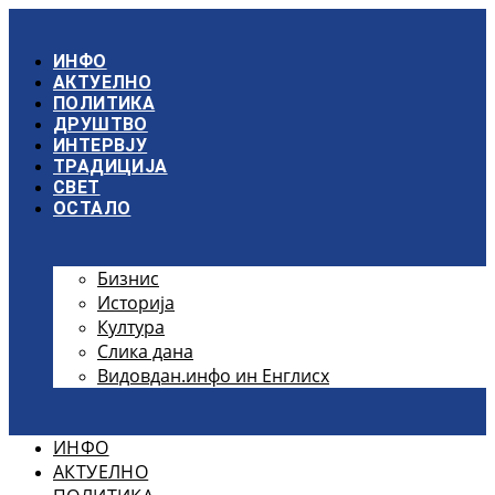
Скочите
на
садржај
ИНФО
АКТУЕЛНО
ПОЛИТИКА
ДРУШТВО
ИНТЕРВЈУ
ТРАДИЦИЈА
СВЕТ
ОСТАЛО
Бизнис
Историја
Култура
Слика дана
Видовдан.инфо ин Енглисх
ИНФО
АКТУЕЛНО