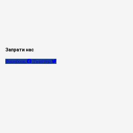
Запрати нас
Фацебоок
Тwиттер