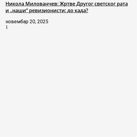
Никола Милованчев: Жртве Другог светског рата
и „наши“ ревизионисти: до када?
новембар 20, 2025