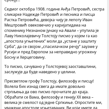
Седмог октобра 1908. године Анђа Петровић, сестра
сликарке Надежде Петровић и песника и писца
Растка Петровића, девојка чију је лепоту Иван
Мештровић овековечио у каријатидама на
споменику Незнаном јунаку на Авали – упутила је
Лаву Николајевичу Толстоју писмо у којем га као
„апостола угњетених” моли да „устане у заштиту
Срба”, да се својом „спасилачком речју” заузме у
Русији и пред Европом за неправедно угрожену
Босну и Херцеговину.
То писмо, сачувано у Толстојевој заоставштини,
заслужује да буде наведено у целини.
Пресветлом грофу Толстоју, филозофу и писцу!
Волела бих изнад свега да имате довољно
стрпљења да ово писмо прочитате до краја.
Обраћати се Вама, филозофу и генију XX века –
велика је смелост од једне Српкиње. Опростите ми,
уважени апостоле угњетаваних. Ви који умете да