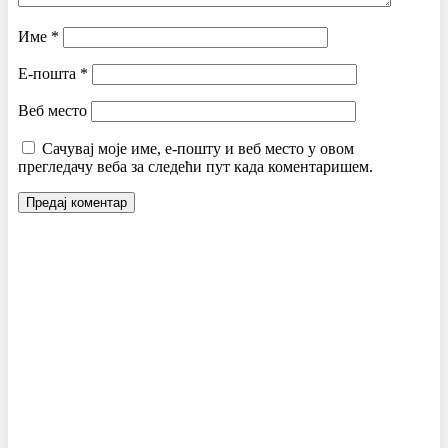
Име
*
Е-пошта
*
Веб место
Сачувај моје име, е-пошту и веб место у овом
прегледачу веба за следећи пут када коментаришем.