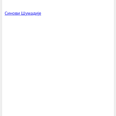
Синови Шумадије