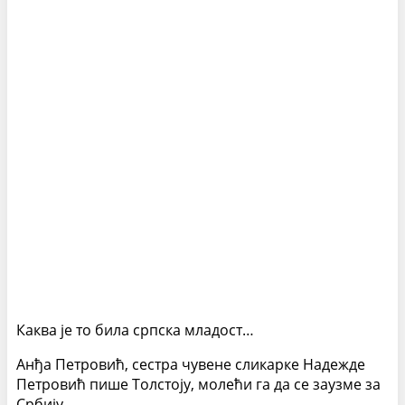
Каква је то била српска младост…
Анђа Петровић, сестра чувене сликарке Надежде
Петровић пише Толстоју, молећи га да се заузме за
Србију…