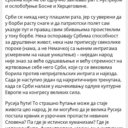
и ослобођење Босне и Херцеговине.
Срби се никад нису плашили рата, јер су уверени да
у борби расту снаге и да патриотски полет сам
указује пут и правац свим збивањима проистеклим
у току борбе. Нека оспоравају Србима способност
за друштвени живот, нека нам приписују свеколике
пороке (нама, а не Немачкој са њеним интригама
усмереним на наше уништење) – ниједан народ
није знао за веће одушевљење и већу спремност на
жртвовање себе него Срби, који су се вековима
борила против непријатељских интрига и најезда.
Сада је наступио један од најкритичнијих тренутака,
када се Срби налазе у ишчекивању одлуке културне
Европе на конгресу великих сила.
Русија ћути! То страшно ћутање може да стаје
живота цео народ. Је ли могућно да је велика Русија
постала крвник и узрочник пропасти невиних
Словена? Па где је истински хуманизам? Где је