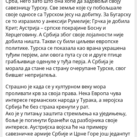
Срба, него зато што она хоће да задовољи своју
савезницу Турску. Све земље које су побољшале
своје односе са Турском јесу на добитку. За Бугарску
се то изразило у анексији Румелије; Грчка је добила
Крит; Аустрија – српске покрајине Босну и
Херцеговину. А Србија због своје лојалности није
добила ништа. Такви су били циљеви европске
политике. Турска се показала као врана украшена
туђим перјем, али овога пута су се и друге птице
грабљивице оденуле у туђа перја. А Србија је
морала да стане на страну очерупане Турске, свог
бившег непријатеља.
Страшно је када се у културном веку мора
проливати крв за своја права. Нека Европа чува
интересе германских народа у Турака, а херојска
Србија ће без страха кренути у рат.
Ако је у питању заштита стремљења ка уједињењу,
боље је погинути бранећи од разбојника своје
интересе. Аустријска војска ће на примеру
савезничке армије Србије и Црне Горе још једанпут