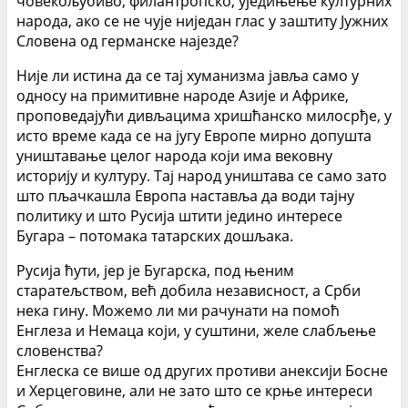
човекољубиво, филантропско, уједињење културних
народа, ако се не чује ниједан глас у заштиту Јужних
Словена од германске најезде?
Није ли истина да се тај хуманизма јавља само у
односу на примитивне народе Азије и Африке,
проповедајући дивљацима хришћанско милосрђе, у
исто време када се на југу Европе мирно допушта
уништавање целог народа који има вековну
историју и културу. Тај народ уништава се само зато
што пљачкашла Европа наставља да води тајну
политику и што Русија штити једино интересе
Бугара – потомака татарских дошљака.
Русија ћути, јер је Бугарска, под њеним
старатељством, већ добила независност, а Срби
нека гину. Можемо ли ми рачунати на помоћ
Енглеза и Немаца који, у суштини, желе слабљење
словенства?
Енглеска се више од других противи анексији Босне
и Херцеговине, али не зато што се крње интереси