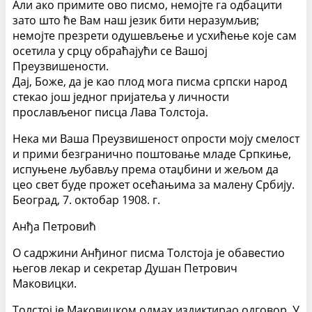
Али ако примите ово писмо, немојте га одбацити
зато што ће Вам наш језик бити неразумљив;
немојте презрети одушевљење и усхићење које сам
осетила у срцу обраћајући се Вашој
Преузвишености.
Дај, Боже, да је као плод мога писма српски народ
стекао још једног пријатеља у личности
прослављеног писца Лава Толстоја.
Нека ми Ваша Преузвишеност опрости моју смелост
и прими безгранично поштовање младе Српкиње,
испуњене љубављу према отаџбини и жељом да
цео свет буде прожет осећањима за малену Србију.
Београд, 7. октобар 1908. г.
Анђа Петровић
О садржини Анђиног писма Толстоја је обавестио
његов лекар и секретар Душан Петрович
Маковицки.
Толстој је Маковицком одмах издиктирао одговор. У