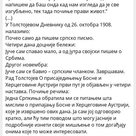
напишем да баш онда кад нам изгледа да је све
изгубљено, тек тада почиње прави живот.”
(…)
У Толстојевом Дневнику од 26. октобра 1908.
налазимо:
Почео само да пишем српско писмо.
Четири дана доцније бележи:
Јуче сам спавао мало, а од јутра својски пишем о
Србима.
Другог новембра:
Јуче сам се бавио – српским чланком. Завршавам.
Рад Толстојев О присаједињењу Босне и
Херцеговине Аустрији први пут је објављен у четири
наставка. Почиње речима:
Једна Српкиња обратила ми се питањем шта
мислим о припајању Босне и Херцеговине Аустрији,
које је извршено ових дана. Ја сам јој одговорио
кратко, али ћу тим поводом што могу јасније и
подробније изнети своје мишљење о том догађају
онима које то може интересовати.