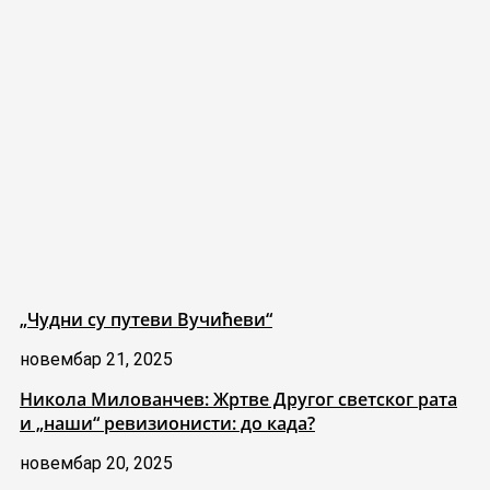
„Чудни су путеви Вучићеви“
новембар 21, 2025
Никола Милованчев: Жртве Другог светског рата
и „наши“ ревизионисти: до када?
новембар 20, 2025