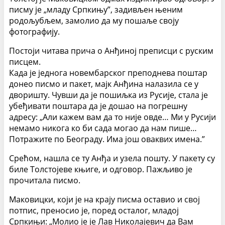
писму је „младу Српкињу”, задивљен њеним
родољубљем, замолио да му пошаље своју
фотографију.
Постоји читава прича о Анђиној преписци с руским
писцем.
Када је једнога новембарског преподнева поштар
донео писмо и пакет, мајк Анђина налазила се у
дворишту. Чувши да је пошиљка из Русије, стала је
убеђивати поштара да је дошао на погрешну
адресу: „Али кажем вам да то није овде… Ми у Русији
немамо никога ко би сада могао да нам пише…
Потражите по Београду. Има још оваквих имена.”
Срећом, нашла се ту Анђа и узела пошту. У пакету су
биле Толстојеве књиге, и одговор. Пажљиво је
прочитала писмо.
Маковицки, који је на крају писма оставио и свој
потпис, преносио је, поред осталог, младој
Српкињи: „Молио је је Лав Николајевич да Вам