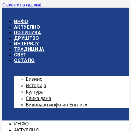
Скочите на садржај
ИНФО
АКТУЕЛНО
ПОЛИТИКА
ДРУШТВО
ИНТЕРВЈУ
ТРАДИЦИЈА
СВЕТ
ОСТАЛО
Бизнис
Историја
Култура
Слика дана
Видовдан.инфо ин Енглисх
ИНФО
АКТУЕЛНО