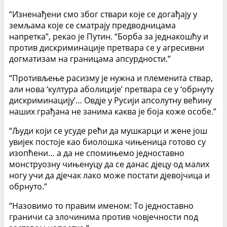
“Изненађени смо због ствари које се догађају у
земљама које се сматрају предводницама
напретка”, рекао је Путин. “Борба за једнакошћу и
против дискриминације претвара се у агресивни
догматизам на границама апсурдности.”
“Противљење расизму је нужна и племенита ствар,
али нова ‘култура аболиције’ претвара се у ‘обрнуту
дискриминацију’… Овдје у Русији апсолутну већину
наших грађана не занима каква је боја коже особе.”
“Људи који се усуде рећи да мушкарци и жене још
увијек постоје као биолошка чињеница готово су
изопћени… а да не спомињемо једноставно
монструозну чињенуцу да се данас дјецу од малих
ногу учи да дјечак лако може постати дјевојчица и
обрнуто.”
“Назовимо то правим именом: То једноставно
граничи са злочинима против човјечности под