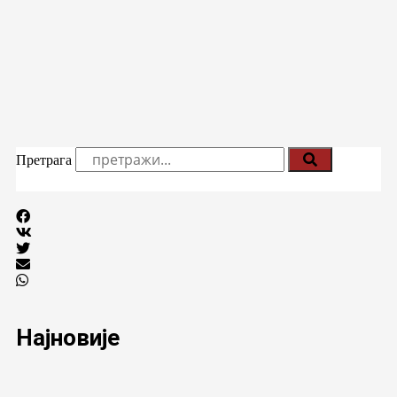
Претрага
Најновије