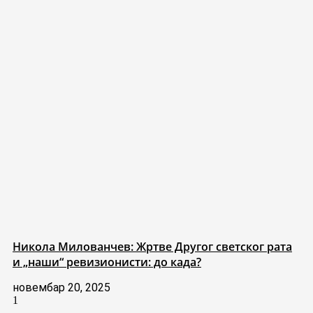
Никола Милованчев: Жртве Другог светског рата
и „наши“ ревизионисти: до када?
новембар 20, 2025