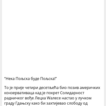
“Нека Пољска буде Пољска!”
То је прије четири десетљећа био позив америчких
конзервативаца кад је покрет Солидарност
радничког вође Лецха Wалесе настао у лучком
граду Гдањску како би захтијевао слободу од