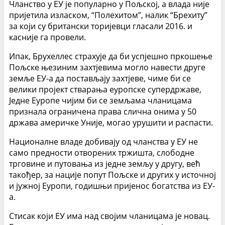
Чланство у ЕУ је популарно у Пољској, а влада није
пријетила изласком, “Полеxитом”, налик “Бреxиту”
за који су британски торијевци гласали 2016. и
касније га провели.
Ипак, Бруxеллес страхује да би успјешно пркошење
Пољске њезиним захтјевима могло навести друге
земље ЕУ-а да постављају захтјеве, чиме би се
велики пројект стварања еуропске супердржаве,
Једне Еуропе чијим би се земљама чланицама
признала ограничена права слична онима у 50
држава америчке Уније, могао урушити и распасти.
Националне владе добивају од чланства у ЕУ не
само предности отворених тржишта, слободне
трговине и путовања из једне земљу у другу, већ
такођер, за нације попут Пољске и других у источној
и јужној Еуропи, годишњи пријенос богатства из ЕУ-
а.
Стисак који ЕУ има над својим чланицама је новац.