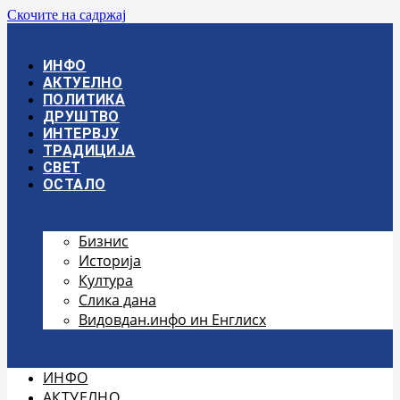
Скочите на садржај
ИНФО
АКТУЕЛНО
ПОЛИТИКА
ДРУШТВО
ИНТЕРВЈУ
ТРАДИЦИЈА
СВЕТ
ОСТАЛО
Бизнис
Историја
Култура
Слика дана
Видовдан.инфо ин Енглисх
ИНФО
АКТУЕЛНО