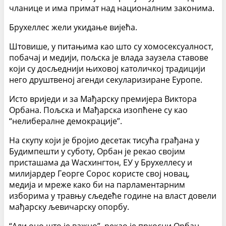
чланице и има примат над националним законима.
Бруxеллес жели укидање вијећа.
Штовише, у питањима као што су хомосексуалност,
побачај и медији, пољска је влада заузела ставове
који су досљеднији њиховој католичкој традицији
него друштвеној агенди секуларизиране Еуропе.
Исто вриједи и за Мађарску премијера Виктора
Орбана. Пољска и Мађарска изопћене су као
“нелибералне демокрације”.
На скупу који је бројио десетак тисућа грађана у
Будимпешти у суботу, Орбан је рекао својим
присташама да Wасхингтон, ЕУ у Бруxеллесу и
милијардер Георге Сорос користе свој новац,
медија и мреже како би на парламентарним
изборима у травњу сљедеће године на власт довели
мађарску љевичарску опорбу.