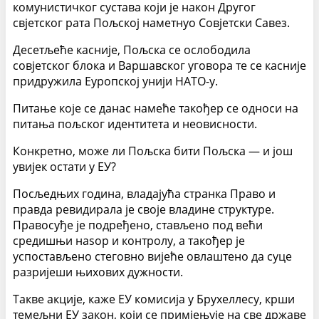
комунистичког сустава који је након Другог
свјетског рата Пољској наметнуо Совјетски Савез.
Десетљеће касније, Пољска се ослободила
совјетског блока и Варшавског уговора те се касније
придружила Еуропској унији НАТО-у.
Питање које се данас намеће такођер се односи на
питања пољског идентитета и неовисности.
Конкретно, може ли Пољска бити Пољска — и још
увијек остати у ЕУ?
Посљедњих година, владајућа странка Право и
правда ревидирала је своје владине структуре.
Правосуђе је подређено, стављено под већи
средишњи наѕор и контролу, а такођер је
успостављено стеговно вијеће овлаштено да суце
разријеши њихових дужности.
Такве акције, каже ЕУ комисија у Бруxеллесу, крши
темељни ЕУ закон, који се примјењује на све државе