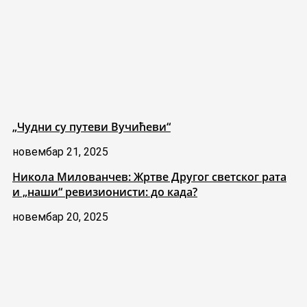
„Чудни су путеви Вучићеви“
новембар 21, 2025
Никола Милованчев: Жртве Другог светског рата
и „наши“ ревизионисти: до када?
новембар 20, 2025