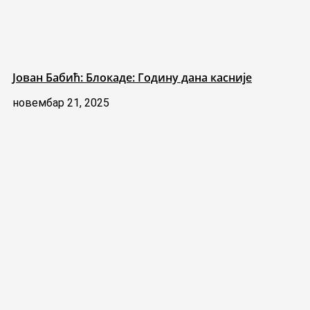
Јован Бабић: Блокаде: Годину дана касније
новембар 21, 2025