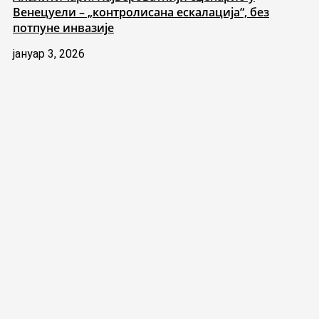
Венецуели – „контролисана ескалација“, без
потпуне инвазије
јануар 3, 2026