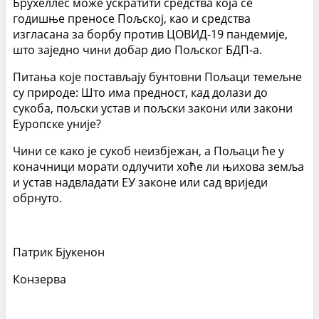
Бруxеллес може ускратити средства која се
годишње преносе Пољској, као и средства
изгласана за борбу против ЦОВИД-19 пандемије,
што заједно чини добар дио Пољског БДП-а.
Питања које постављају бунтовни Пољаци темељне
су природе: Што има предност, кад долази до
сукоба, пољски устав и пољски закони или закони
Еуропске уније?
Чини се како је сукоб неизбјежан, а Пољаци ће у
коначници морати одлучити хоће ли њихова земља
и устав надвладати ЕУ законе или сад вриједи
обрнуто.
Патрик Бјукенон
Конзерва