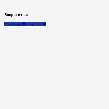
Запрати нас
Фацебоок
Тwиттер