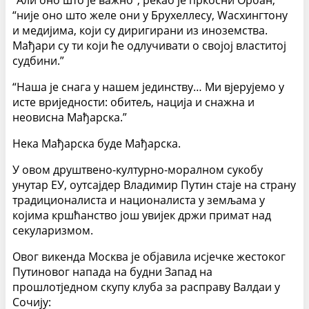
“Али оно што је важно”, рекао је пркосни Орбан,
“није оно што желе они у Бруxеллесу, Wасхингтону
и медијима, који су диригирани из иноземства.
Мађари су ти који ће одлучивати о својој властитој
судбини.”
“Наша је снага у нашем јединству… Ми вјерујемо у
исте вриједности: обитељ, нација и снажна и
неовисна Мађарска.”
Нека Мађарска буде Мађарска.
У овом друштвено-културно-моралном сукобу
унутар ЕУ, оутсајдер Владимир Путин стаје на страну
традиционалиста и националиста у земљама у
којима кршћанство још увијек држи примат над
секуларизмом.
Овог викенда Москва је објавила исјечке жестоког
Путиновог напада на будни Запад на
прошлотједном скупу клуба за расправу Валдаи у
Сочију: