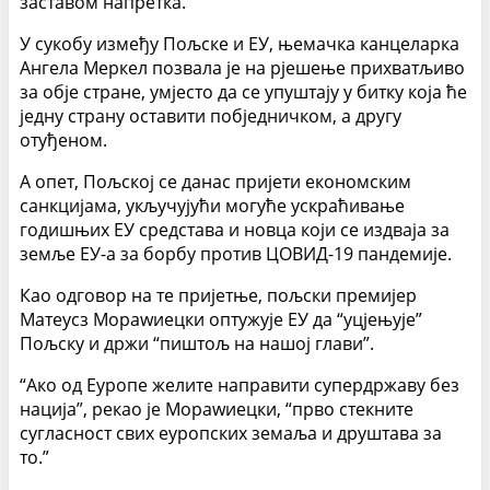
заставом напретка.”
У сукобу између Пољске и ЕУ, њемачка канцеларка
Ангела Меркел позвала је на рјешење прихватљиво
за обје стране, умјесто да се упуштају у битку која ће
једну страну оставити побједничком, а другу
отуђеном.
А опет, Пољској се данас пријети економским
санкцијама, укључујући могуће ускраћивање
годишњих ЕУ средстава и новца који се издваја за
земље ЕУ-а за борбу против ЦОВИД-19 пандемије.
Као одговор на те пријетње, пољски премијер
Матеусз Мораwиецки оптужује ЕУ да “уцјењује”
Пољску и држи “пиштољ на нашој глави”.
“Ако од Еуропе желите направити супердржаву без
нација”, рекао је Мораwиецки, “прво стекните
сугласност свих еуропских земаља и друштава за
то.”