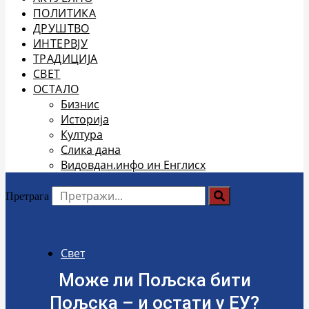
ПОЛИТИКА
ДРУШТВО
ИНТЕРВЈУ
ТРАДИЦИЈА
СВЕТ
ОСТАЛО
Бизнис
Историја
Култура
Слика дана
Видовдан.инфо ин Енглисх
Претрага
Свет
Може ли Пољска бити
Пољска – и остати у ЕУ?