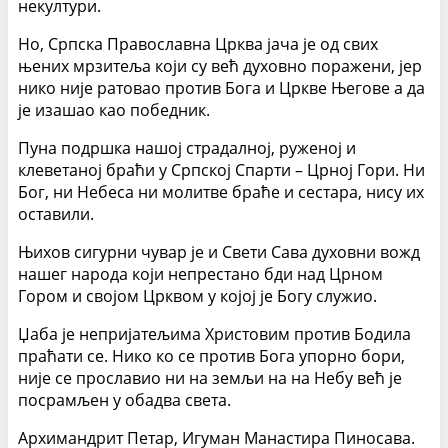
некултури.
Но, Српска Православна Црква јача је од свих
њених мрзитеља који су већ духовно поражени, јер
нико није ратовао против Бога и Цркве Његове а да
је изашао као победник.
Пуна подршка нашој страдалној, руженој и
клеветаној браћи у Српској Спарти – Црној Гори. Ни
Бог, ни Небеса ни молитве браће и сестара, нису их
оставили.
Њихов сигурни чувар је и Свети Сава духовни вожд
нашег народа који непрестано бди над Црном
Гором и својом Црквом у којој је Богу служио.
Џаба је непријатељима Христовим против Бодила
праћати се. Нико ко се против Бога упорно бори,
није се прославио ни на земљи на на Небу већ је
посрамљен у обадва света.
Архимандрит Петар, Игуман Манастира Пиносава.