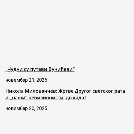
„Чудни су путеви Вучићеви“
новембар 21, 2025
Никола Милованчев: Жртве Другог светског рата
и „наши“ ревизионисти: до када?
новембар 20, 2025