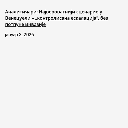
Аналитичари: Највероватнији сценарио у
Венецуели – „контролисана ескалација“, без
потпуне инвазије
јануар 3, 2026