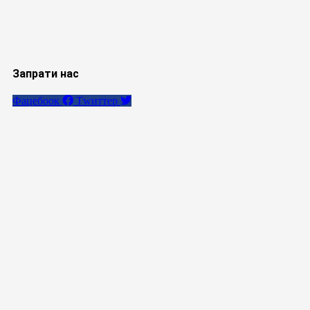
Запрати нас
Фацебоок
Тwиттер