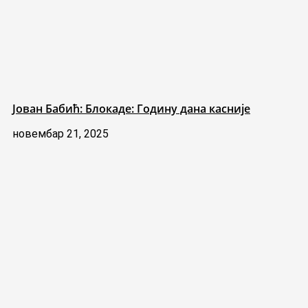
Јован Бабић: Блокаде: Годину дана касније
новембар 21, 2025