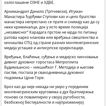
озлоглашене ОЗНЕ и УДБЕ.
Архимандрит Данило (Трпчевски), Игуман
Манастира Ђурђеви Ступови као и цело братство
манастира непрестано се прате и снимају као да су
неки криминалци, док у исто време полиција
„независног“ Карадага прстом не мрда по питању
ратова нарко кланова или вређања свештенства и
монаштва СПЦ од стране разних монтенегринских
медија усташке и антисрпске оријентације.
Вређање, блаћење, суђење и медијско линчовање
дивног духовног горостаса Митроплита
Будимљанско – никшићког Г. Методија и његове
пастве, постала је свакодневница духовног
подземља Црне Горе.
Броз као да није никада ни умро у појединим
монтенегринским круговима а дух братомржње
поново се повампирио у својој ругобности,
безбожној бестијалности и најприземнијој