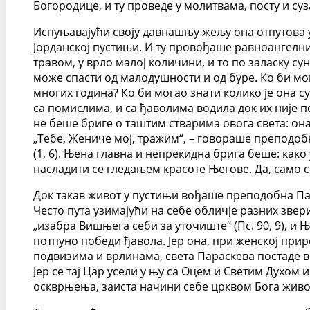
Богородице, и ту проведе у молитвама, посту и суз
Испуњавајући своју давнашњу жељу она отпутова 
Јорданској пустињи. И ту провођаше равноангелн
травом, у врло малој количини, и то по заласку с
може спасти од малодушности и од буре. Ко би мог
многих година? Ко би могао знати колико је она су
са помислима, и са ђаволима водила док их није п
не беше бриге о таштим стварима овога света: она
„Тебе, Жениче мој, тражим“, – говораше преподоб
(1, 6). Њена главна и непрекидна брига беше: како
насладити се гледањем красоте Његове. Да, само се
Док такав живот у пустињи вођаше преподобна Па
Често пута узимајући на себе обличје разних звер
„изабра Вишњега себи за уточиште“ (Пс. 90, 9), и
потпуно победи ђавола. Јер она, при женској прир
подвизима и врлинама, света Параскева постаде во
Јер се тај Цар усели у њу са Оцем и Светим Духом и
оскврњења, заиста начини себе црквом Бога живо