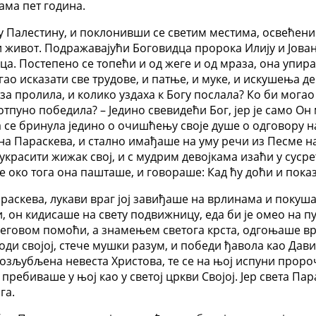
ама пет година.
у Палестину, и поклонивши се светим местима, освећени
и живот. Подражавајући Боговидца пророка Илију и Јова
унца. Постепено се топећи и од жеге и од мраза, она упи
ао исказати све трудове, и патње, и муке, и искушења де
за пролила, и колико уздаха к Богу послала? Ко би могао
отпуно победила? – Једино свевидећи Бог, јер је само Он
 се бринула једино о очишћењу своје душе о одговору н
на Параскева, и стално имађаше на уму речи из Песме н
 украсити жижак свој, и с мудрим девојкама изаћи у суср
 око тога она пашташе, и говораше: Кад ћу доћи и показат
раскева, лукави враг јој завиђаше на врлинама и покуш
и, он кидисаше на свету подвижницу, еда би је омео на п
 Његовом помоћи, а знамењем светога крста, одгоњаше вр
оди својој, стече мушки разум, и победи ђавола као Дави
зљубљена невеста Христова, те се на њој испуни пророчка
 пребиваше у њој као у светој цркви Својој. Јер света Па
га.