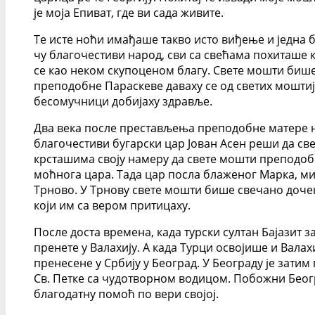
је моја Епиват, где ви сада живите.
Те исте ноћи имађаше такво исто виђење и једна 
чу благочестиви народ, сви са свећама похиташе
се као неком скупоценом благу. Свете мошти бише
преподобне Параскеве даваху се од светих мошти
бесомучници добијаху здравље.
Два века после престављења преподобне матере н
благочестиви бугарски цар Јован Асен реши да св
крсташима своју намеру да свете мошти преподобн
моћнога цара. Тада цар посла блаженог Марка, м
Трново. У Трнову свете мошти бише свечано доче
који им са вером притицаху.
После доста времена, када турски султан Бајазит
пренете у Валахију. А када Турци освојише и Вала
пренесене у Србију у Београд. У Београду је затим 
Св. Петке са чудотворном водицом. Побожни Београ
благодатну помоћ по вери својој.