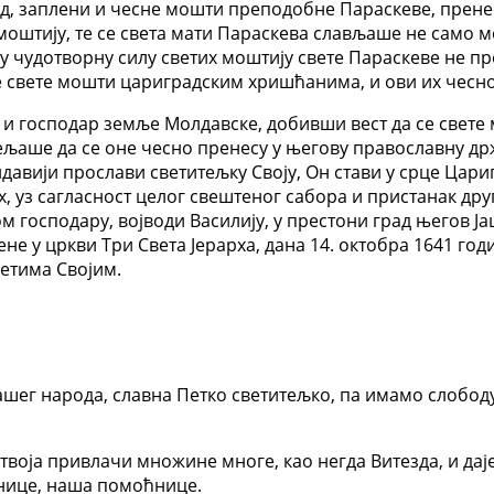
д, заплени и чесне мошти преподобне Параскеве, пренесе
моштију, те се света мати Параскева слављаше не само
а у чудотворну силу светих моштију свете Параскеве не 
свете мошти цариградским хришћанима, и ови их чесно
а и господар земље Молдавске, добивши вест да се свет
жељаше да се оне чесно пренесу у његову православну д
давији прослави светитељку Своју, Он стави у срце Цари
, уз сагласност целог свештеног сабора и пристанак др
господару, војводи Василију, у престони град његов Ја
е у цркви Три Света Јерарха, дана 14. октобра 1641 го
ветима Својим.
ашег народа, славна Петко светитељко, па имамо слободу
 твоја привлачи множине многе, као негда Витезда, и да
енице, наша помоћнице.