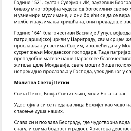
Године 1521. султан Сулејман ИИ, заузевши Београ
биваху многобројна чудеса од богосилних светих 
и узнемири муслимане, и они бојећи се да се вер
молбе и заузимања хришћана, они предадоше ове 
Године 1641 благочестиви Василије Лупул, војвод
патријаршијској цркви у Цариграду, свим срцем 
прослављан у светима Својим, и желећи да и у Мол
сусрет жељи Молдавског господара. Тада патријарх
преподобне матере наше Параскеве благочестивом 
житеља целе Молдавије, свете мошти бише положен
непрекидно прослављају Господа, увек дивног у с
Молитва Светој Петки
Света Петко, Божја Светитељко, моли Бога за нас.
Удостојила си се гледања лица Божијег као чедо н
спасење душа наших.
Слава си и похвала Београду, где чудотворна вода
снагу, и свима бодрост и радост, Христова девств