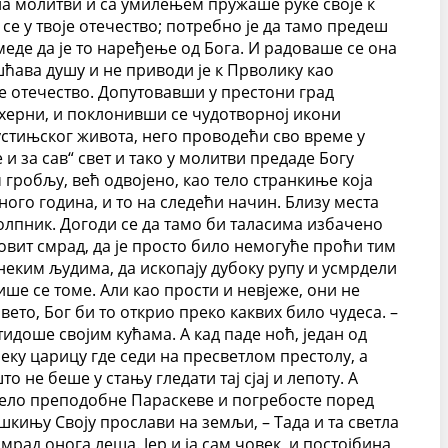
 на молитви и са умилењем пружаше руке своје к
се у твоје отечество; потребно је да тамо предеш
еде да је то наређење од Бога. И радоваше се она
шћава душу и не приводи је к Прволику као
е отечество. Допутовавши у престони град
лахерни, и поклонивши се чудотворној икони
пустињског живота, него проводећи сво време у
и за сав“ свет и тако у молитви предаде Богу
гробљу, већ одвојено, као тело странкиње која
ного година, и то на следећи начин. Близу места
лпник. Догоди се да тамо би таласима избачено
овит смрад, да је просто било немогуће проћи тим
и неким људима, да ископају дубоку рупу и усмрдели
ше се томе. Али као прости и невјеже, они не
ето, Бог би то открио преко каквих било чудеса. –
оше својим кућама. А кад паде ноћ, један од
неку царицу где седи на пресветлом престолу, а
 не беше у стању гледати тај сјај и лепоту. А
е тело преподобне Параскеве и погребосте поред
кињу Своју прослави на земљи, – Тада и та светла
рад онога леша. Јер и ја сам човек, и постојбина