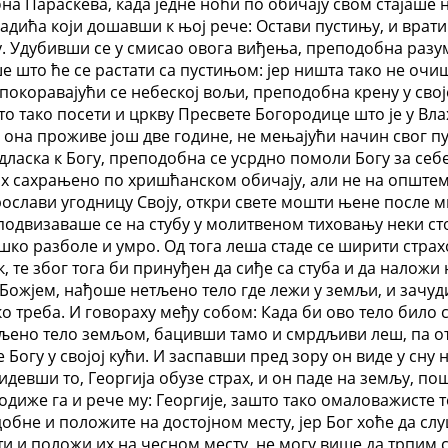
на Параскева, када једне ноћи по обичају свом стајаше
адића који дошавши к њој рече: Остави пустињу, и врати 
у. Удубивши се у смисао овога виђења, преподобна разум
ше што ће се растати са пустињом: јер ништа тако не очи
окоравајући се небеској вољи, преподобна крену у свој
то тако посети и цркву Пресвете Богородице што је у В
Ту она проживе још две године, не мењајући начин свог 
дласка к Богу, преподобна се усрдно помоли Богу за себе 
их сахрањено по хришћанском обичају, али не на општем 
прослави угодницу Своју, откри свете мошти њене после м
одвизаваше се на стубу у молитвеном тиховању неки сто
шко разболе и умро. Од тога леша стаде се ширити страх
к, те због тога би принуђен да сиђе са стуба и да налож
 Божјем, нађоше нетљено тело где лежи у земљи, и зачуди
 треба. И говораху међу собом: Када би ово тело било св
ено тело земљом, бацивши тамо и смрдљиви леш, па отид
Богу у својој кући. И заспавши пред зору он виде у сну 
евши то, Георгија обузе страх, и он паде на земљу, пошто
, подиже га и рече му: Георгије, зашто тако омаловажист
не и положите на достојном месту, јер Бог хоће да слуш
и и положи их на чесном месту, не могу више да трпим см