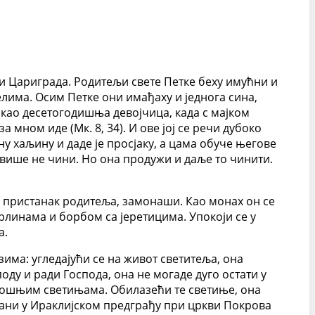
 и Цариграда. Родитељи свете Петке беху имућни и
има. Осим Петке они имађаху и једнога сина,
а као десетогодишња девојчица, када с мајком
 мном иде (Мк. 8, 34). И ове јој се речи дубоко
ну хаљину и даде је просјаку, а цама обуче његове
 више не чини. Но она продужи и даље то чинити.
з пристанак родитеља, замонаши. Као монах он се
рлинама и борбом са јеретицима. Упокоји се у
а.
има: угледајући се на живот светитеља, она
ду и ради Господа, она не могаде дуго остати у
амошњим светињама. Обилазећи те светиње, она
тани у Ираклијском предграђу при цркви Покрова