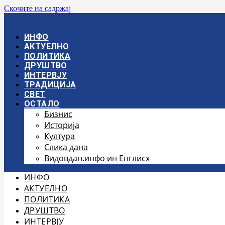
Скочите на садржај
ИНФО
АКТУЕЛНО
ПОЛИТИКА
ДРУШТВО
ИНТЕРВЈУ
ТРАДИЦИЈА
СВЕТ
ОСТАЛО
Бизнис
Историја
Култура
Слика дана
Видовдан.инфо ин Енглисх
ИНФО
АКТУЕЛНО
ПОЛИТИКА
ДРУШТВО
ИНТЕРВЈУ