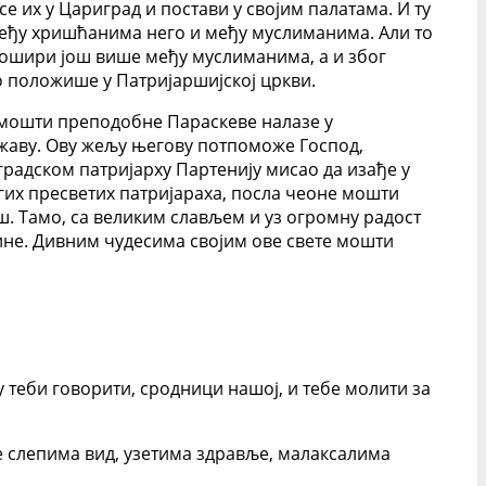
 их у Цариград и постави у својим палатама. И ту
 међу хришћанима него и међу муслиманима. Али то
прошири још више међу муслиманима, а и због
 положише у Патријаршијској цркви.
е мошти преподобне Параскеве налазе у
ржаву. Ову жељу његову потпоможе Господ,
градском патријарху Партенију мисао да изађе у
угих пресветих патријараха, посла чеоне мошти
ш. Тамо, са великим слављем и уз огромну радост
дине. Дивним чудесима својим ове свете мошти
 теби говорити, сродници нашој, и тебе молити за
је слепима вид, узетима здравље, малаксалима