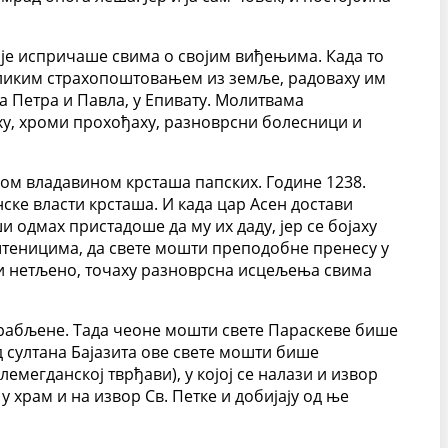
оје испричаше свима о својим виђењима. Када то
еликим страхопоштовањем из земље, радоваху им
а Петра и Павла, у Епивату. Молитвама
у, хроми прохођаху, разноврсни болесници и
ом владавином крсташа папских. Године 1238.
ске власти крсташа. И када цар Асен достави
 одмах пристадоше да му их даду, јер се бојаху
штеницима, да свете мошти преподобне пренесу у
ћи нетљено, точаху разноврсна исцељења свима
зграбљене. Тада чеоне мошти свете Параскеве бише
д султана Бајазита ове свете мошти бише
лемегданској тврђави), у којој се налази и извор
 храм и на извор Св. Петке и добијају од ње