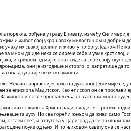
га порекла, рођена у граду Епивату, између Силимврије
ожјим и живот свој украшаваху милостињом и добрим дел
и: учаху их свакој врлини и животу по Богу. Једном Петк
за мном да иде нека се одрече себе и узме крст свој, и за
сјака, и кришом од мајке она скиде са себе своју скупоце
дроњцима, они је изгрдише и строго јој запретише да то
 да она другачије не може живети.
ле. Жељан савршенијег живота духовног Јевтимије се, у
ан за епископа Мадитског. Као епископ он се прослави в
. За живота и после престављења он сатвори многа чудес
вижничког живота Христа ради, одаде се строгим подвиз
аваше га духу. Но сва горећи жељом да живи само Госпо
м, остави свет, и отпутова у Цариград да се поклони т
агоцене поуке од њих. И по њиховом савету она се нас