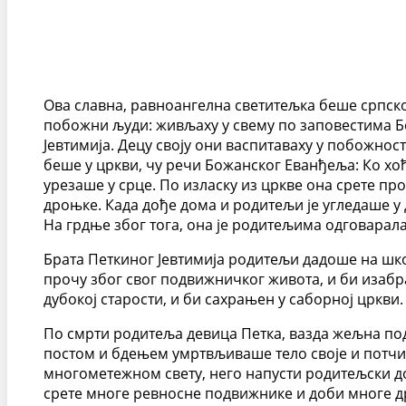
Ова славна, равноангелна светитељка беше српско
побожни људи: живљаху у свему по заповестима Б
Јевтимија. Децу своју они васпитаваху у побожност
беше у цркви, чу речи Божанског Еванђеља: Ко хоће 
урезаше у срце. По изласку из цркве она срете про
дроњке. Када дође дома и родитељи је угледаше у 
На грдње због тога, она је родитељима одговарала
Брата Петкиног Јевтимија родитељи дадоше на шко
прочу због свог подвижничког живота, и би изабр
дубокој старости, и би сахрањен у саборној цркви
По смрти родитеља девица Петка, вазда жељна под
постом и бдењем умртвљиваше тело своје и потчињ
многометежном свету, него напусти родитељски до
срете многе ревносне подвижнике и доби многе др