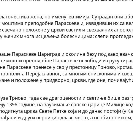
благочестива жена, по имену Јевтимија. Сутрадан они об
 к моштима преподобне Параскеве и, извадивши их са в
 свечано положене у цркви светих и свехвалних апостол
ју њених многа исцељења болесницима: слепи прогледах
аше Параскеве Цариград и околина беху под завојевачк
ете мошти преподобне Параскеве ослободи из руку тиран
е Параскеве пренесе у своју престоницу Трново, крсташи
итрополита Перејаславног, са многим епископима и све
кане и положене у придворној цркви, где оне, почивају
 заузе Трново, тада све драгоцености и светиње бише ра
хију 1396 године, на заузимање српске царице Милице ко
подигнута црква Свете Петке која и до данас постоји (у Ка
ђани и други верници одлазе често, а особито петком, у