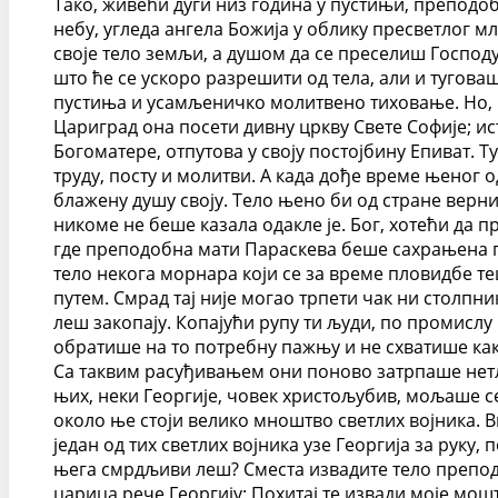
Тако, живећи дуги низ година у пустињи, преподоб
небу, угледа ангела Божија у облику пресветлог мл
своје тело земљи, а душом да се преселиш Господ
што ће се ускоро разрешити од тела, али и тугова
пустиња и усамљеничко молитвено тиховање. Но, п
Цариград она посети дивну цркву Свете Софије; ис
Богоматере, отпутова у своју постојбину Епиват. 
труду, посту и молитви. А када дође време њеног о
блажену душу своју. Тело њено би од стране верн
никоме не беше казала одакле је. Бог, хотећи да 
где преподобна мати Параскева беше сахрањена п
тело некога морнара који се за време пловидбе те
путем. Смрад тај није могао трпети чак ни столпни
леш закопају. Копајући рупу ти људи, по промислу
обратише на то потребну пажњу и не схватише како
Са таквим расуђивањем они поново затрпаше нетљ
њих, неки Георгије, човек христољубив, мољаше се 
около ње стоји велико мноштво светлих војника. Вид
један од тих светлих војника узе Георгија за руку
њега смрдљиви леш? Сместа извадите тело преподоб
царица рече Георгију: Похитај те извади моје мошт