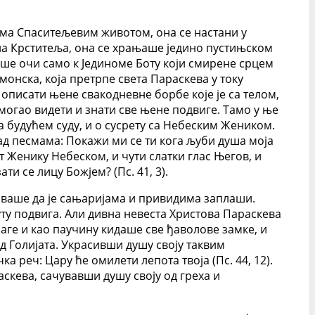
ма Спаситељевим животом, она се настани у
на Крститеља, она се храњаше једино пустињском
раше очи само к Јединоме Боту који смирене срцем
монска, која претрпе света Параскева у току
 описати њене свакодневне борбе које је са телом,
 могао видети и знати све њене подвиге. Тамо у ње
а будућем суду, и о сусрету са Небеским Жеником.
ад песмама: Покажи ми се ти кога љуби душа моја
ет Женику Небеском, и чути слатки глас Његов, и
и се лицу Божјем? (Пс. 41, 3).
аваше да је сањаријама и привидима заплаши.
уту подвига. Али дивна невеста Христова Параскева
аге и као паучину кидаше све ђаволове замке, и
д Голијата. Украсивши душу своју таквим
 реч: Цару ће омилети лепота твоја (Пс. 44, 12).
раскева, сачувавши душу своју од греха и