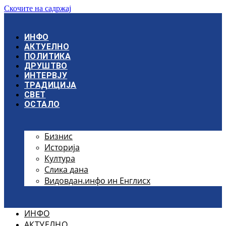
Скочите на садржај
ИНФО
АКТУЕЛНО
ПОЛИТИКА
ДРУШТВО
ИНТЕРВЈУ
ТРАДИЦИЈА
СВЕТ
ОСТАЛО
Бизнис
Историја
Култура
Слика дана
Видовдан.инфо ин Енглисх
ИНФО
АКТУЕЛНО