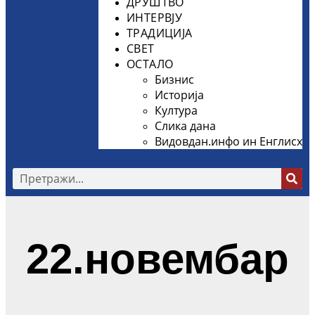
ДРУШТВО
ИНТЕРВЈУ
ТРАДИЦИЈА
СВЕТ
ОСТАЛО
Бизнис
Историја
Култура
Слика дана
Видовдан.инфо ин Енглисх
22.новембар