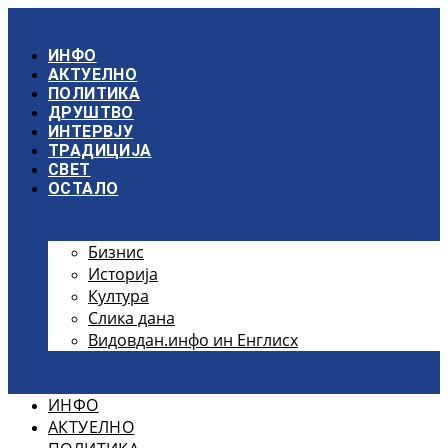
Скочите
на
садржај
ИНФО
АКТУЕЛНО
ПОЛИТИКА
ДРУШТВО
ИНТЕРВЈУ
ТРАДИЦИЈА
СВЕТ
ОСТАЛО
Бизнис
Историја
Култура
Слика дана
Видовдан.инфо ин Енглисх
ИНФО
АКТУЕЛНО