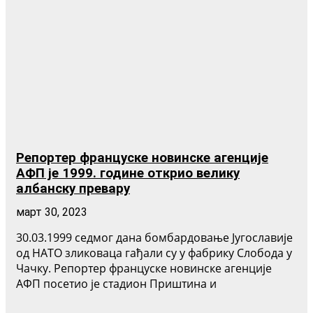
Репортер француске новинске агенције
АФП је 1999. године открио велику
албанску превару
март 30, 2023
30.03.1999 седмог дана бомбардовање Југославије
од НАТО зликоваца гађали су у фабрику Слобода у
Чачку. Репортер француске новинске агенције
АФП посетио је стадион Приштина и