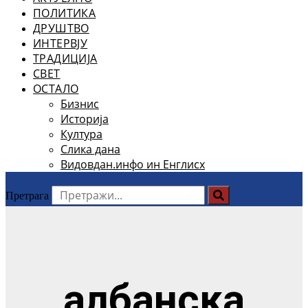
ПОЛИТИКА
ДРУШТВО
ИНТЕРВЈУ
ТРАДИЦИЈА
СВЕТ
ОСТАЛО
Бизнис
Историја
Култура
Слика дана
Видовдан.инфо ин Енглисх
Претрага
албанска