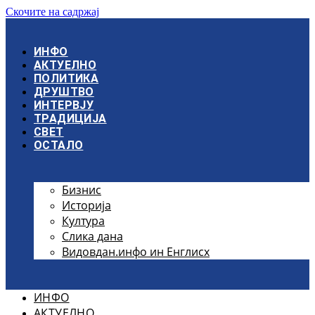
Скочите на садржај
ИНФО
АКТУЕЛНО
ПОЛИТИКА
ДРУШТВО
ИНТЕРВЈУ
ТРАДИЦИЈА
СВЕТ
ОСТАЛО
Бизнис
Историја
Култура
Слика дана
Видовдан.инфо ин Енглисх
ИНФО
АКТУЕЛНО