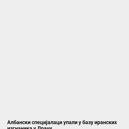
Албански специјалаци упали у базу иранских
изгнаника у Драчу