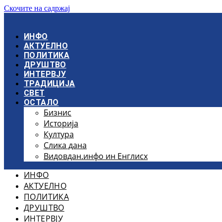
Скочите на садржај
ИНФО
АКТУЕЛНО
ПОЛИТИКА
ДРУШТВО
ИНТЕРВЈУ
ТРАДИЦИЈА
СВЕТ
ОСТАЛО
Бизнис
Историја
Култура
Слика дана
Видовдан.инфо ин Енглисх
ИНФО
АКТУЕЛНО
ПОЛИТИКА
ДРУШТВО
ИНТЕРВЈУ