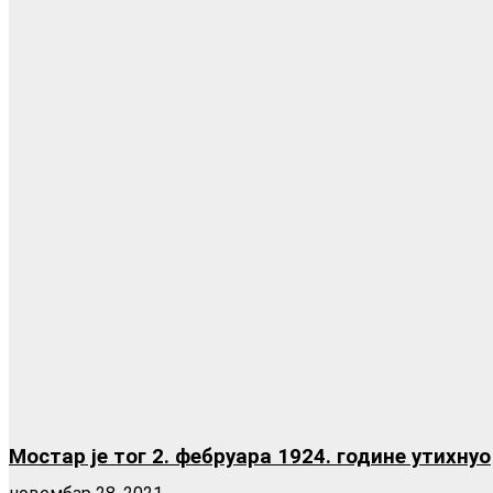
Мостар је тог 2. фебруара 1924. године утихнуо