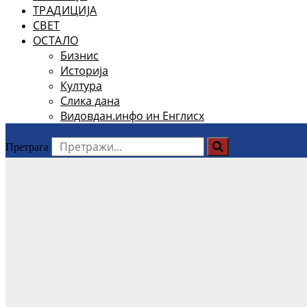
ТРАДИЦИЈА
СВЕТ
ОСТАЛО
Бизнис
Историја
Култура
Слика дана
Видовдан.инфо ин Енглисх
Претрага