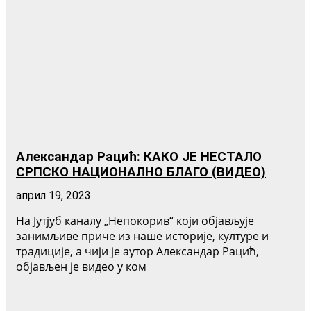
Александар Рацић: КАКО ЈЕ НЕСТАЛО
СРПСКО НАЦИОНАЛНО БЛАГО (ВИДЕО)
април 19, 2023
На Јутјуб каналу „Непокорив“ који објављује
занимљиве приче из наше историје, културе и
традиције, а чији је аутор Александар Рацић,
објављен је видео у ком