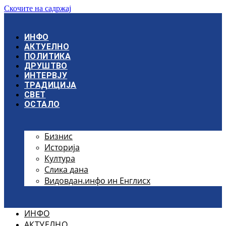
Скочите на садржај
ИНФО
АКТУЕЛНО
ПОЛИТИКА
ДРУШТВО
ИНТЕРВЈУ
ТРАДИЦИЈА
СВЕТ
ОСТАЛО
Бизнис
Историја
Култура
Слика дана
Видовдан.инфо ин Енглисх
ИНФО
АКТУЕЛНО