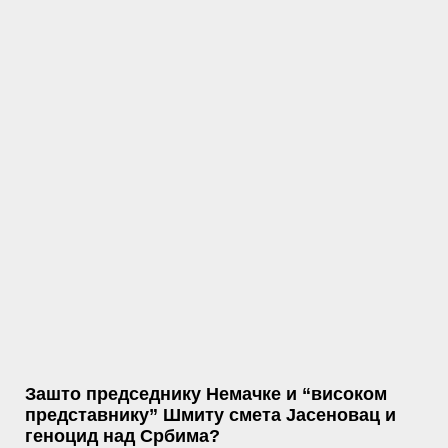
Зашто председнику Немачке и “високом
представнику” Шмиту смета Јасеновац и
геноцид над Србима?