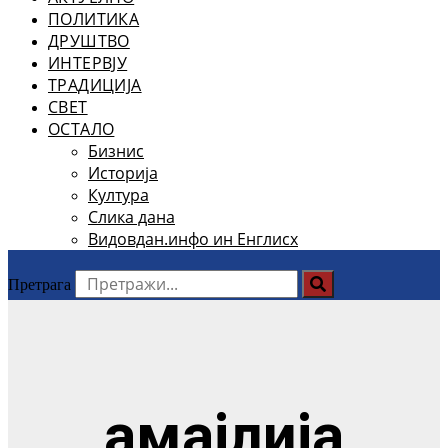
ПОЛИТИКА
ДРУШТВО
ИНТЕРВЈУ
ТРАДИЦИЈА
СВЕТ
ОСТАЛО
Бизнис
Историја
Култура
Слика дана
Видовдан.инфо ин Енглисх
Претрага
амајлија