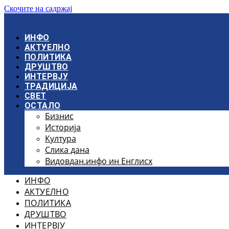
Скочите на садржај
ИНФО
АКТУЕЛНО
ПОЛИТИКА
ДРУШТВО
ИНТЕРВЈУ
ТРАДИЦИЈА
СВЕТ
ОСТАЛО
Бизнис
Историја
Култура
Слика дана
Видовдан.инфо ин Енглисх
ИНФО
АКТУЕЛНО
ПОЛИТИКА
ДРУШТВО
ИНТЕРВЈУ