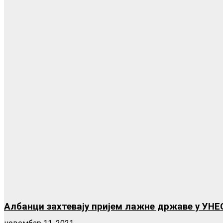
Албанци захтевају пријем лажне државе у УНЕ