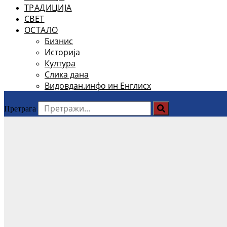
ТРАДИЦИЈА
СВЕТ
ОСТАЛО
Бизнис
Историја
Култура
Слика дана
Видовдан.инфо ин Енглисх
Претрага