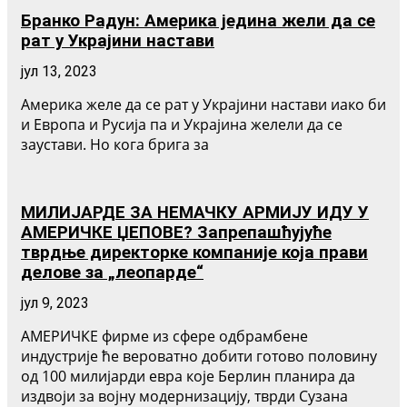
Бранко Радун: Америка једина жели да се
рат у Украјини настави
јул 13, 2023
Америка желе да се рат у Украјини настави иако би
и Европа и Русија па и Украјина желели да се
заустави. Но кога брига за
МИЛИЈАРДЕ ЗА НЕМАЧКУ АРМИЈУ ИДУ У
АМЕРИЧКЕ ЏЕПОВЕ? Запрепашћујуће
тврдње директорке компаније која прави
делове за „леопарде“
јул 9, 2023
АМЕРИЧКЕ фирме из сфере одбрамбене
индустрије ће вероватно добити готово половину
од 100 милијарди евра које Берлин планира да
издвоји за војну модернизацију, тврди Сузана