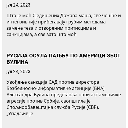
јул 24, 2023
Што је моћ Сједињених Држава мања, све чешће и
интензивније прибегавају грубим методама
замене теза и отвореним притисцима и
санкцијама, а све зато што моћ
РУСИЈА ОСУЛА ПАЉБУ ПО АМЕРИЦИ ЗБОГ
ВУЛИНА
јул 24, 2023
Увођење санкција САД против директора
Безбедносно-информативне агенције (БИА)
Александра Вулина представља нови акт америчке
агресије против Србије, саопштила је
Спољнообавештајна служба Русије (СВР).
„Упадљив је