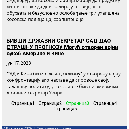
САД верују да Косово и Србија морају да предузму
хитне кораке да деескалирају тензије, што
обухвата и безусловно ослобађање три ухапшена
косовска полицајца, саопштено је
БИВШИ ДРЖАВНИ СЕКРЕТАР САД ДАО
СТРАШНУ ПРОГНОЗУ Могућ отворен војни
сукоб Америке и Кине
јун 17, 2023
САД и Кина би могле да „склизну“ у отворену војну
конфронтацију ако наставе да спроводе своју
садашњу политику, упозорио је бивши амерички
државни секретар Хенри
Страница
1
Страница
2
Страница
3
Страница
4
Страница
5
© Видовдан 2026. | Сва права задржава