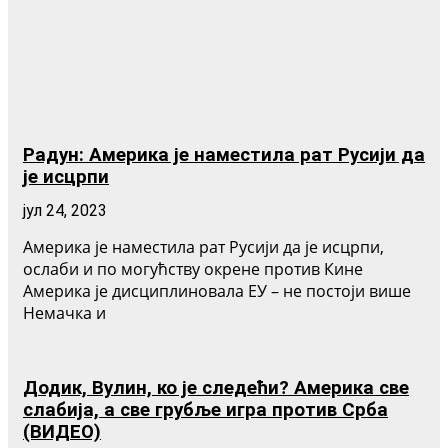
Радун: Америка је наместила рат Русији да
је исцрпи
јул 24, 2023
Америка је наместила рат Русији да је исцрпи,
ослаби и по могућству окрене против Кине
Америка је дисциплиновала ЕУ – не постоји више
Немачка и
Додик, Вулин, ко је следећи? Америка све
слабија, а све грубље игра против Срба
(ВИДЕО)