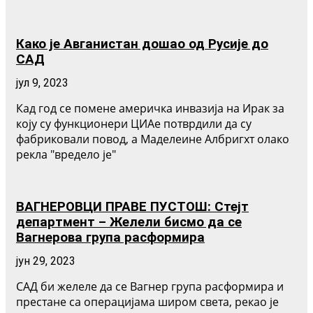
Како је Авганистан дошао од Русије до
САД
јул 9, 2023
Кад год се помене америчка инвазија на Ирак за
коју су функционери ЦИАе потврдили да су
фабриковали повод, а Маделеине Албригхт олако
рекла "вредело је"
ВАГНЕРОВЦИ ПРАВЕ ПУСТОШ: Стејт
департмент – Желели бисмо да се
Вагнерова група расформира
јун 29, 2023
САД би желеле да се Вагнер група расформира и
престане са операцијама широм света, рекао је