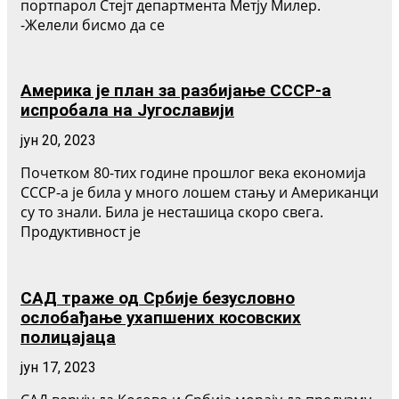
портпарол Стејт департмента Метју Милер.
-Желели бисмо да се
Америка је план за разбијање СССР-а
испробала на Југославији
јун 20, 2023
Почетком 80-тих године прошлог века економија
СССР-а је била у много лошем стању и Американци
су то знали. Била је несташица скоро свега.
Продуктивност је
САД траже од Србије безусловно
ослобађање ухапшених косовских
полицајаца
јун 17, 2023