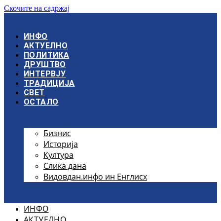
Скочите на садржај
ИНФО
АКТУЕЛНО
ПОЛИТИКА
ДРУШТВО
ИНТЕРВЈУ
ТРАДИЦИЈА
СВЕТ
ОСТАЛО
Бизнис
Историја
Култура
Слика дана
Видовдан.инфо ин Енглисх
ИНФО
АКТУЕЛНО