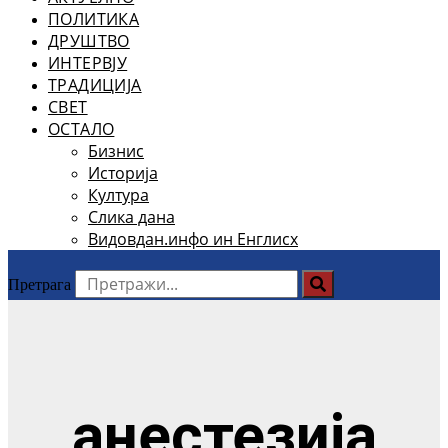
ПОЛИТИКА
ДРУШТВО
ИНТЕРВЈУ
ТРАДИЦИЈА
СВЕТ
ОСТАЛО
Бизнис
Историја
Култура
Слика дана
Видовдан.инфо ин Енглисх
Претрага
анестезија