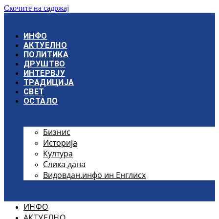
Скочите на садржај
ИНФО
АКТУЕЛНО
ПОЛИТИКА
ДРУШТВО
ИНТЕРВЈУ
ТРАДИЦИЈА
СВЕТ
ОСТАЛО
Бизнис
Историја
Култура
Слика дана
Видовдан.инфо ин Енглисх
ИНФО
АКТУЕЛНО