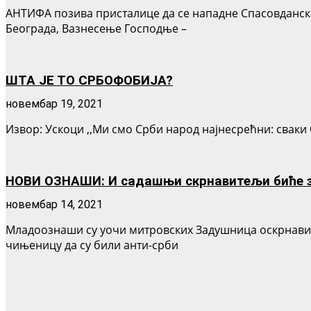
АНТИФА позива присталице да се нападне Спасовданска 
Београда, Вазнесење Господње –
ШТА ЈЕ ТО СРБОФОБИЈА?
новембар 19, 2021
Извор: Ускоци ,,Ми смо Срби народ најнесрећни: сваки 
НОВИ ОЗНАШИ: И садашњи скрнавитељи биће за
новембар 14, 2021
Младоознаши су уочи митровских Задушница оскрнавил
чињеницу да су били анти-срби