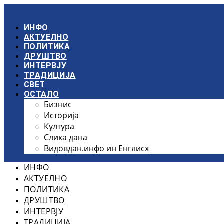
Скочите
на
садржај
ИНФО
АКТУЕЛНО
ПОЛИТИКА
ДРУШТВО
ИНТЕРВЈУ
ТРАДИЦИЈА
СВЕТ
ОСТАЛО
Бизнис
Историја
Култура
Слика дана
Видовдан.инфо ин Енглисх
ИНФО
АКТУЕЛНО
ПОЛИТИКА
ДРУШТВО
ИНТЕРВЈУ
ТРАДИЦИЈА