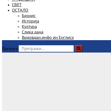
СВЕТ
ОСТАЛО
Бизнис
Историја
Култура
Слика дана
Видовдан.инфо ин Енглисх
Претрага