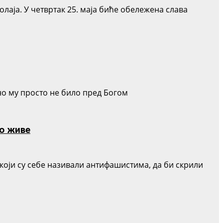
лаја. У четвртак 25. маја биће обележена слава
 но му просто не било пред Богом
о живе
оји су себе називали антифашистима, да би скрили