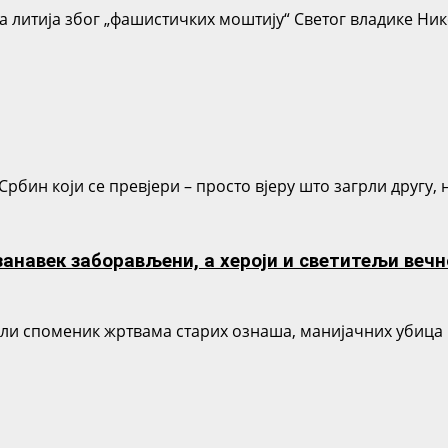
литија због „фашистичких моштију“ Светог владике Нико
Србин који се превјери – просто вјеру што загрли другу,
навек заборављени, а хероји и светитељи вечн
и споменик жртвама старих ознаша, манијачних убица к