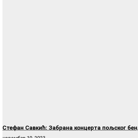
Стефан Савкић: Забрана концерта пољског бен