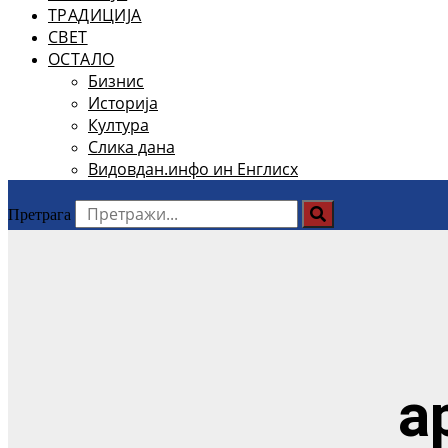
ТРАДИЦИЈА
СВЕТ
ОСТАЛО
Бизнис
Историја
Култура
Слика дана
Видовдан.инфо ин Енглисх
Претрага
а