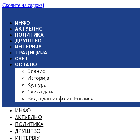
Скочите на садржај
ИНФО
АКТУЕЛНО
ПОЛИТИКА
ДРУШТВО
ИНТЕРВЈУ
ТРАДИЦИЈА
СВЕТ
ОСТАЛО
Бизнис
Историја
Култура
Слика дана
Видовдан.инфо ин Енглисх
ИНФО
АКТУЕЛНО
ПОЛИТИКА
ДРУШТВО
ИНТЕРВЈУ