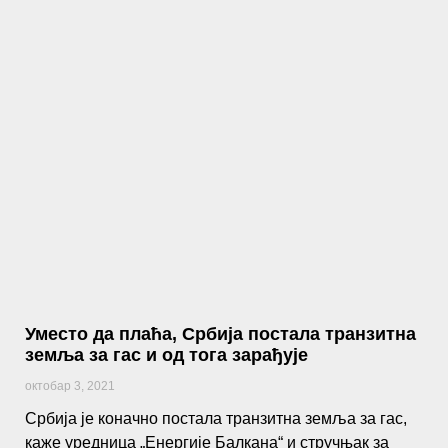
Уместо да плаћа, Србија постала транзитна
земља за гас и од тога зарађује
октобар 3, 2021
Србија је коначно постала транзитна земља за гас,
каже уредница „Енергије Балкана“ и стручњак за