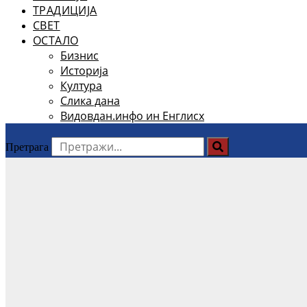
ТРАДИЦИЈА
СВЕТ
ОСТАЛО
Бизнис
Историја
Култура
Слика дана
Видовдан.инфо ин Енглисх
Претрага