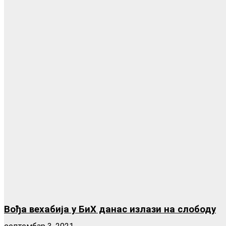
Вођа вехабија у БиХ данас излази на слободу