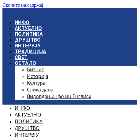
Скочите на садржај
ИНФО
АКТУЕЛНО
ПОЛИТИКА
ДРУШТВО
ИНТЕРВЈУ
ТРАДИЦИЈА
СВЕТ
ОСТАЛО
Бизнис
Историја
Култура
Слика дана
Видовдан.инфо ин Енглисх
ИНФО
АКТУЕЛНО
ПОЛИТИКА
ДРУШТВО
ИНТЕРВЈУ