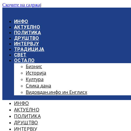
Скочите на садржај
ИНФО
АКТУЕЛНО
ПОЛИТИКА
ДРУШТВО
ИНТЕРВЈУ
ТРАДИЦИЈА
СВЕТ
ОСТАЛО
Бизнис
Историја
Култура
Слика дана
Видовдан.инфо ин Енглисх
ИНФО
АКТУЕЛНО
ПОЛИТИКА
ДРУШТВО
ИНТЕРВЈУ