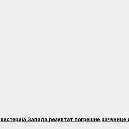
терија Запада резултат погрешне рачунице и