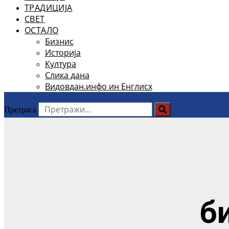
ТРАДИЦИЈА
СВЕТ
ОСТАЛО
Бизнис
Историја
Култура
Слика дана
Видовдан.инфо ин Енглисх
Претрага
б