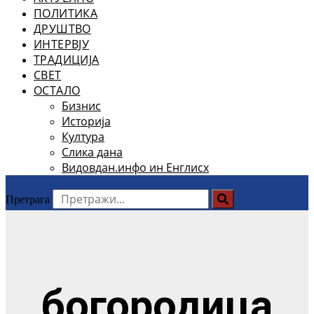
ПОЛИТИКА
ДРУШТВО
ИНТЕРВЈУ
ТРАДИЦИЈА
СВЕТ
ОСТАЛО
Бизнис
Историја
Култура
Слика дана
Видовдан.инфо ин Енглисх
Претрага
богородица