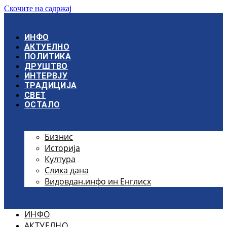
Скочите на садржај
ИНФО
АКТУЕЛНО
ПОЛИТИКА
ДРУШТВО
ИНТЕРВЈУ
ТРАДИЦИЈА
СВЕТ
ОСТАЛО
Бизнис
Историја
Култура
Слика дана
Видовдан.инфо ин Енглисх
ИНФО
АКТУЕЛНО