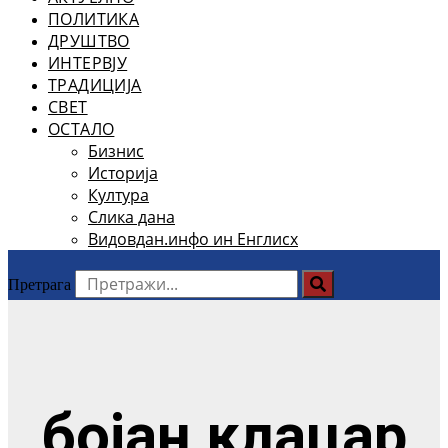
ПОЛИТИКА
ДРУШТВО
ИНТЕРВЈУ
ТРАДИЦИЈА
СВЕТ
ОСТАЛО
Бизнис
Историја
Култура
Слика дана
Видовдан.инфо ин Енглисх
Претрага
бојан клацар