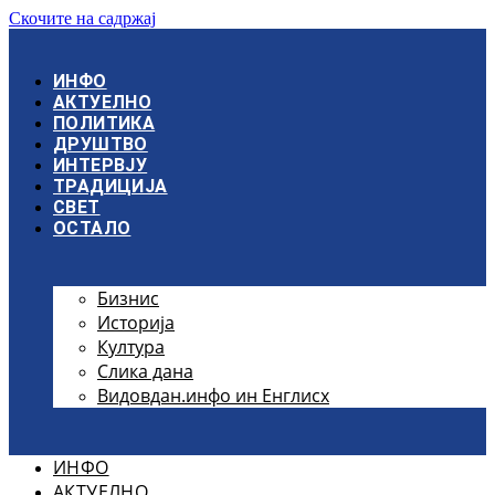
Скочите на садржај
ИНФО
АКТУЕЛНО
ПОЛИТИКА
ДРУШТВО
ИНТЕРВЈУ
ТРАДИЦИЈА
СВЕТ
ОСТАЛО
Бизнис
Историја
Култура
Слика дана
Видовдан.инфо ин Енглисх
ИНФО
АКТУЕЛНО