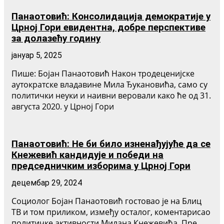
Панаотовић: Консолидација демократије у
Црној Гори евидентна, добре перспективе
за долазећу годину
јануар 5, 2025
Пише: Бојан Панаотовић Након тродеценијске
аутократске владавине Мила Ђукановића, само су
политички неуки и наивни веровали како ће од 31.
августа 2020. у Црној Гори
Панаотовић: Не би било изненађујуће да се
Кнежевић кандидује и победи на
председничким изборима у Црној Гори
децембар 29, 2024
Социолог Бојан Панаотовић гостовао је на Блиц
ТВ и том приликом, између осталог, коментарисао
политичке активности Милана Кнежевића. Пре