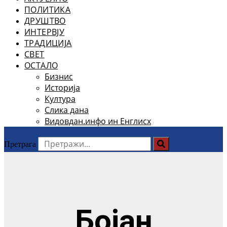
ПОЛИТИКА
ДРУШТВО
ИНТЕРВЈУ
ТРАДИЦИЈА
СВЕТ
ОСТАЛО
Бизнис
Историја
Култура
Слика дана
Видовдан.инфо ин Енглисх
Претрага
Бојан