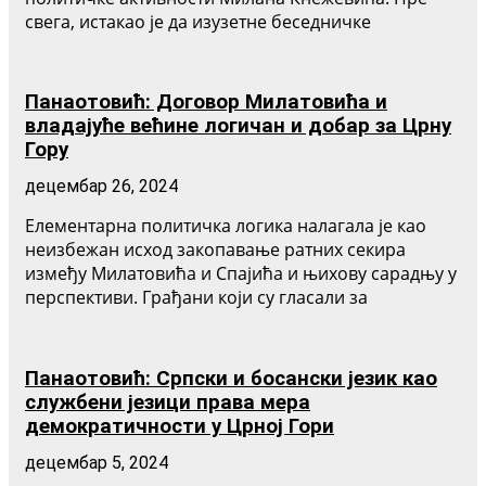
свега, истакао је да изузетне беседничке
Панаотовић: Договор Милатовића и
владајуће већине логичан и добар за Црну
Гору
децембар 26, 2024
Елементарна политичка логика налагала је као
неизбежан исход закопавање ратних секира
између Милатовића и Спајића и њихову сарадњу у
перспективи. Грађани који су гласали за
Панаотовић: Српски и босански језик као
службени језици права мера
демократичности у Црној Гори
децембар 5, 2024