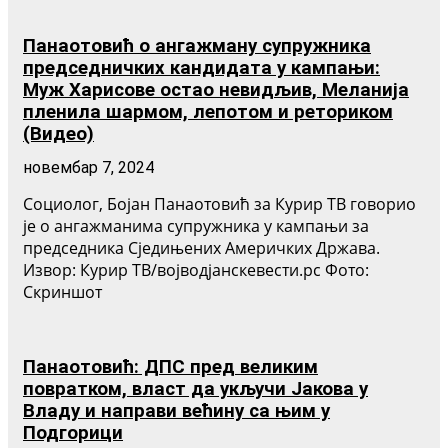
Панаотовић о ангажману супружника
председничких кандидата у кампањи:
Муж Харисове остао невидљив, Меланија
пленила шармом, лепотом и реториком
(Видео)
новембар 7, 2024
Социолог, Бојан Панаотовић за Курир ТВ говорио
је о ангажманима супружника у кампањи за
председника Сједињених Америчких Држава.
Извор: Курир ТВ/војводјанскевести.рс Фото:
Скриншот
Панаотовић: ДПС пред великим
повратком, власт да укључи Јакова у
Владу и направи већину са њим у
Подгорици