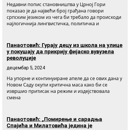
Недавни попис становништва у Црној Гори
показао је да највећи број грађана говори
српским језиком из чега би требало да происходи
најлогичнија лингвистичка, политичка и
Панаотовић: Гурају децу из школа на улице
у покушају да прикрију фијаско вувузела
револуције
децембар 5, 2024
На упорне и континуиране апеле да се ових дана у
Новом Саду окупи критична маса како би се
извршио притисак на режим и издејствовала
смена
Панаотовић: „Помирење и сарадња
Спајића и Милатовића једина је