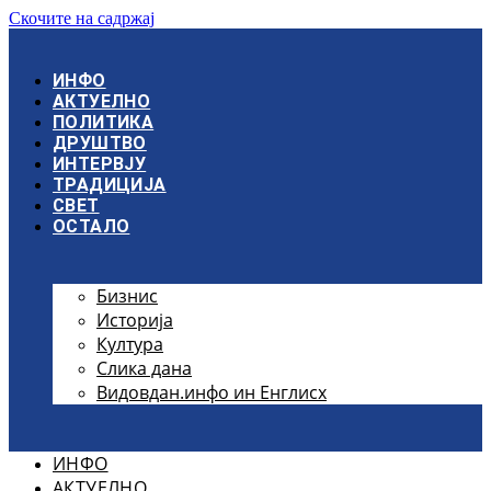
Скочите на садржај
ИНФО
АКТУЕЛНО
ПОЛИТИКА
ДРУШТВО
ИНТЕРВЈУ
ТРАДИЦИЈА
СВЕТ
ОСТАЛО
Бизнис
Историја
Култура
Слика дана
Видовдан.инфо ин Енглисх
ИНФО
АКТУЕЛНО