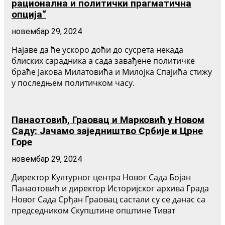
рационална и политички прагматична
опција“
новембар 29, 2024
Најаве да ће ускоро доћи до сусрета некада
блиских сарадника а сада завађене политичке
браће Јакова Милатовића и Милојка Спајића стижу
у последњем политичком часу.
Панаотовић, Граовац и Марковић у Новом
Саду: Јачамо заједништво Србије и Црне
Горе
новембар 29, 2024
Директор Културног центра Новог Сада Бојан
Панаотовић и директор Историјског архива Града
Новог Сада Срђан Граовац састали су се данас са
председником Скупштине општине Тиват