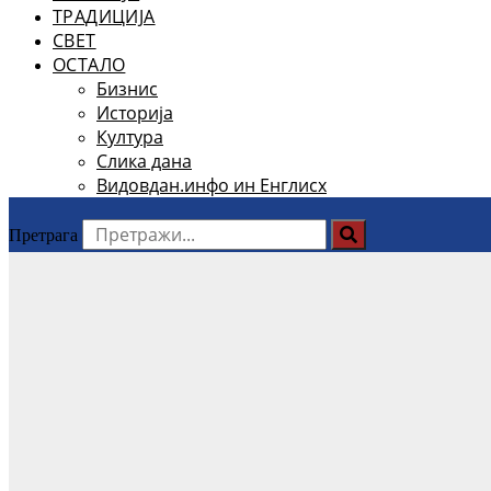
ТРАДИЦИЈА
СВЕТ
ОСТАЛО
Бизнис
Историја
Култура
Слика дана
Видовдан.инфо ин Енглисх
Претрага