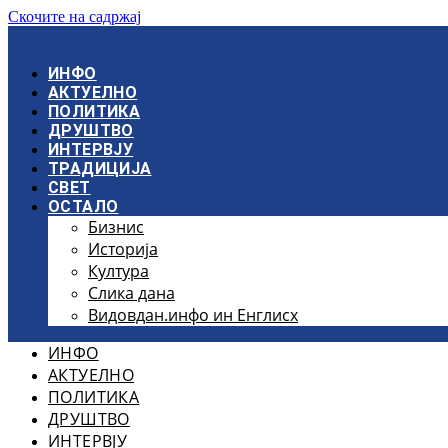
Скочите на садржај
ИНФО
АКТУЕЛНО
ПОЛИТИКА
ДРУШТВО
ИНТЕРВЈУ
ТРАДИЦИЈА
СВЕТ
ОСТАЛО
Бизнис
Историја
Култура
Слика дана
Видовдан.инфо ин Енглисх
ИНФО
АКТУЕЛНО
ПОЛИТИКА
ДРУШТВО
ИНТЕРВЈУ