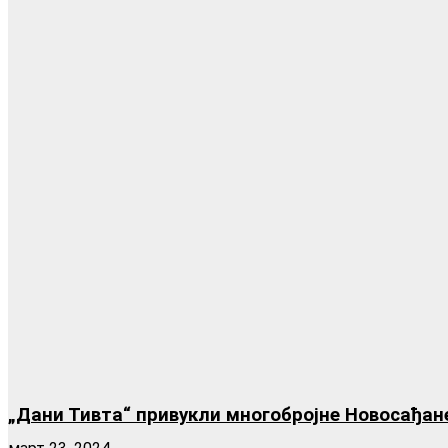
„Дани Тивта“ привукли многобројне Новосађан