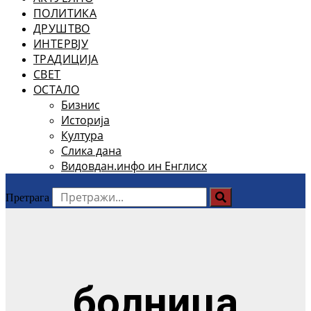
ПОЛИТИКА
ДРУШТВО
ИНТЕРВЈУ
ТРАДИЦИЈА
СВЕТ
ОСТАЛО
Бизнис
Историја
Култура
Слика дана
Видовдан.инфо ин Енглисх
Претрага
болница