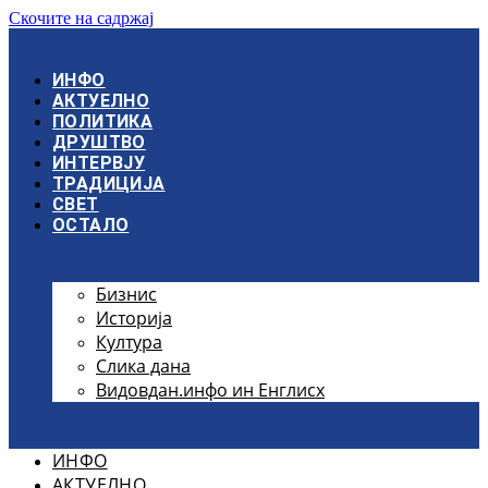
Скочите на садржај
ИНФО
АКТУЕЛНО
ПОЛИТИКА
ДРУШТВО
ИНТЕРВЈУ
ТРАДИЦИЈА
СВЕТ
ОСТАЛО
Бизнис
Историја
Култура
Слика дана
Видовдан.инфо ин Енглисх
ИНФО
АКТУЕЛНО