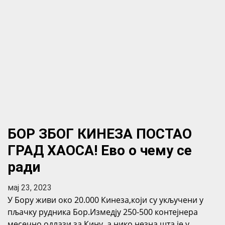
БОР ЗБОГ КИНЕЗА ПОСТАО
ГРАД ХАОСА! Ево о чему се
ради
мај 23, 2023
У Бору живи око 20.000 Кинеза,који су укључени у
пљачку рудника Бор.Измедју 250-500 контејнера
месечно одлази за Кину, а нико незна шта је у