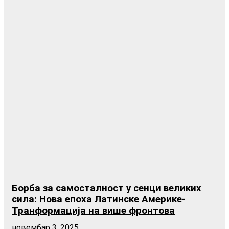
Борба за самосталност у сенци великих
сила: Нова епоха Латинске Америке-
Транформација на више фронтова
новембар 3, 2025