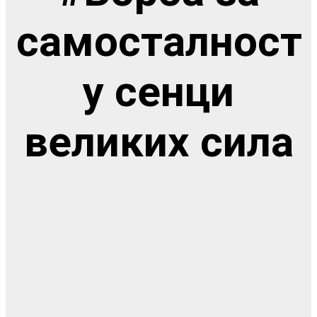
самосталност
у сенци
великих сила