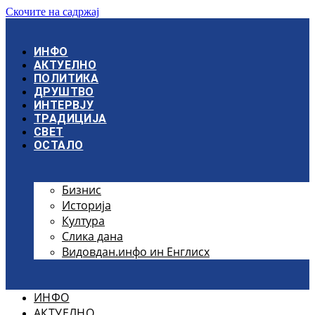
Скочите на садржај
ИНФО
АКТУЕЛНО
ПОЛИТИКА
ДРУШТВО
ИНТЕРВЈУ
ТРАДИЦИЈА
СВЕТ
ОСТАЛО
Бизнис
Историја
Култура
Слика дана
Видовдан.инфо ин Енглисх
ИНФО
АКТУЕЛНО