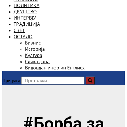
ПОЛИТИКА
ДРУШТВО
ИНТЕРВЈУ
ТРАДИЦИЈА
СВЕТ
ОСТАЛО
Бизнис
Историја
Култура
Слика дана
Видовдан.инфо ин Енглисх
Претрага
#Борба за