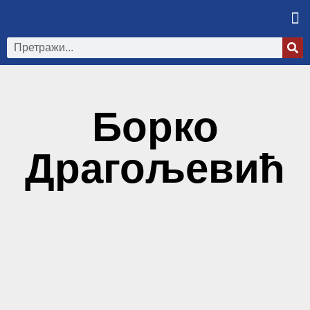
Борко
Драгољевић