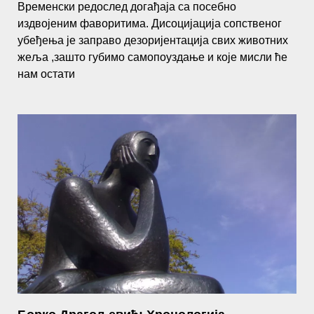
Временски редослед догађаја са посебно
издвојеним фаворитима. Дисоцијација сопственог
убеђења је заправо дезоријентација свих животних
жеља ,зашто губимо самопоуздање и које мисли ће
нам остати