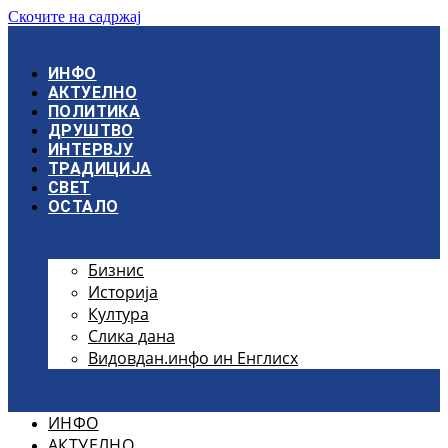
Скочите на садржај
ИНФО
АКТУЕЛНО
ПОЛИТИКА
ДРУШТВО
ИНТЕРВЈУ
ТРАДИЦИЈА
СВЕТ
ОСТАЛО
Бизнис
Историја
Култура
Слика дана
Видовдан.инфо ин Енглисх
ИНФО
АКТУЕЛНО