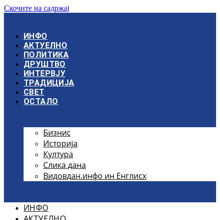
Скочите на садржај
ИНФО
АКТУЕЛНО
ПОЛИТИКА
ДРУШТВО
ИНТЕРВЈУ
ТРАДИЦИЈА
СВЕТ
ОСТАЛО
Бизнис
Историја
Култура
Слика дана
Видовдан.инфо ин Енглисх
ИНФО
АКТУЕЛНО