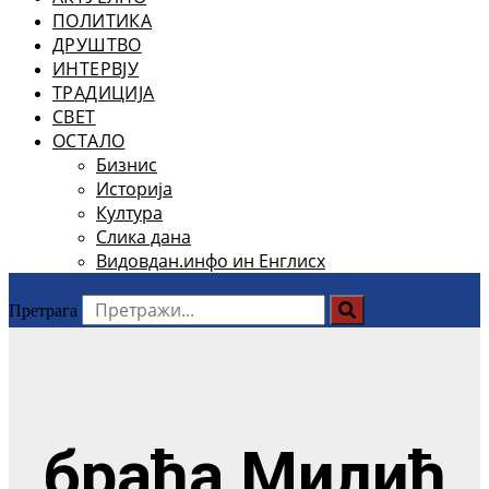
ПОЛИТИКА
ДРУШТВО
ИНТЕРВЈУ
ТРАДИЦИЈА
СВЕТ
ОСТАЛО
Бизнис
Историја
Култура
Слика дана
Видовдан.инфо ин Енглисх
Претрага
браћа Милић