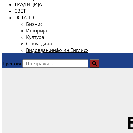
ТРАДИЦИЈА
СВЕТ
ОСТАЛО
Бизнис
Историја
Култура
Слика дана
Видовдан.инфо ин Енглисх
Претрага