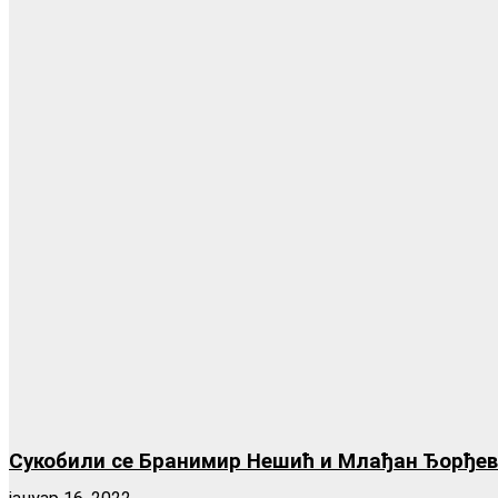
Сукобили се Бранимир Нешић и Млађан Ђорђеви