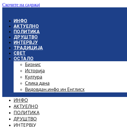
Скочите на садржај
ИНФО
АКТУЕЛНО
ПОЛИТИКА
ДРУШТВО
ИНТЕРВЈУ
ТРАДИЦИЈА
СВЕТ
ОСТАЛО
Бизнис
Историја
Култура
Слика дана
Видовдан.инфо ин Енглисх
ИНФО
АКТУЕЛНО
ПОЛИТИКА
ДРУШТВО
ИНТЕРВЈУ