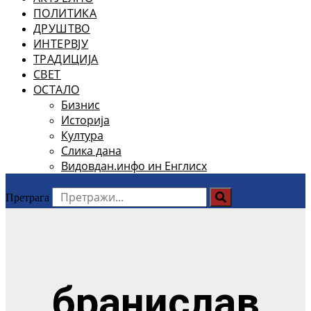
ПОЛИТИКА
ДРУШТВО
ИНТЕРВЈУ
ТРАДИЦИЈА
СВЕТ
ОСТАЛО
Бизнис
Историја
Култура
Слика дана
Видовдан.инфо ин Енглисх
Претрага
бранислав