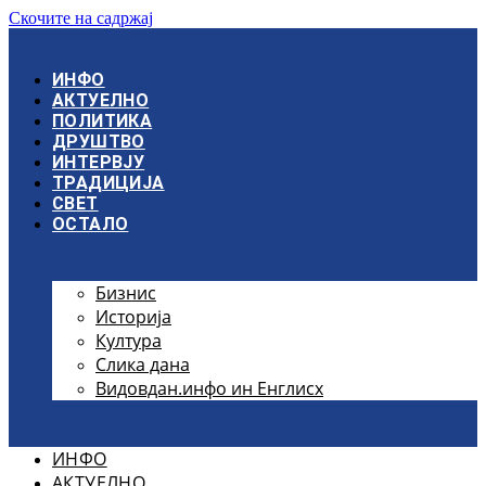
Скочите на садржај
ИНФО
АКТУЕЛНО
ПОЛИТИКА
ДРУШТВО
ИНТЕРВЈУ
ТРАДИЦИЈА
СВЕТ
ОСТАЛО
Бизнис
Историја
Култура
Слика дана
Видовдан.инфо ин Енглисх
ИНФО
АКТУЕЛНО