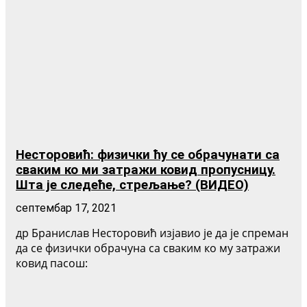
Несторовић: физички ћу се обрачунати са
сваким ко ми затражи ковид пропусницу.
Шта је следеће, стрељање? (ВИДЕО)
септембар 17, 2021
др Бранислав Несторовић изјавио је да је спреман
да се физички обрачуна са сваким ко му затражи
ковид пасош: