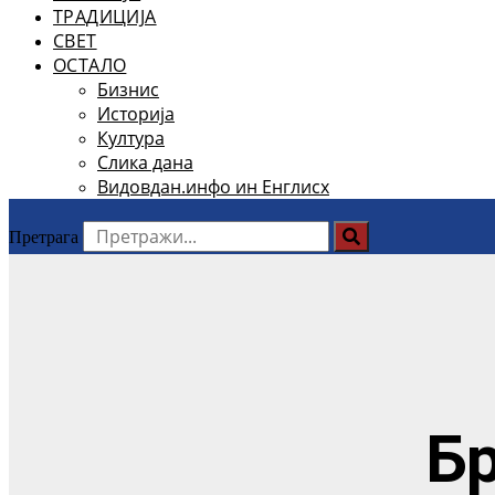
ТРАДИЦИЈА
СВЕТ
ОСТАЛО
Бизнис
Историја
Култура
Слика дана
Видовдан.инфо ин Енглисх
Претрага
Б