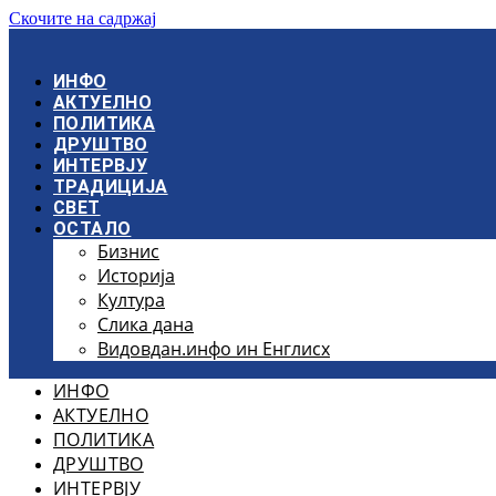
Скочите на садржај
ИНФО
АКТУЕЛНО
ПОЛИТИКА
ДРУШТВО
ИНТЕРВЈУ
ТРАДИЦИЈА
СВЕТ
ОСТАЛО
Бизнис
Историја
Култура
Слика дана
Видовдан.инфо ин Енглисх
ИНФО
АКТУЕЛНО
ПОЛИТИКА
ДРУШТВО
ИНТЕРВЈУ