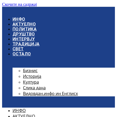
Скочите на садржај
ИНФО
АКТУЕЛНО
ПОЛИТИКА
ДРУШТВО
ИНТЕРВЈУ
ТРАДИЦИЈА
СВЕТ
ОСТАЛО
Бизнис
Историја
Култура
Слика дана
Видовдан.инфо ин Енглисх
ИНФО
АКТУЕЛНО