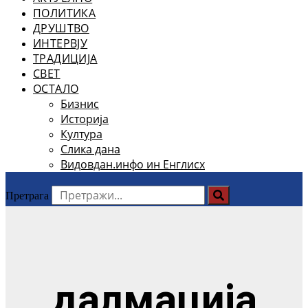
ПОЛИТИКА
ДРУШТВО
ИНТЕРВЈУ
ТРАДИЦИЈА
СВЕТ
ОСТАЛО
Бизнис
Историја
Култура
Слика дана
Видовдан.инфо ин Енглисх
Претрага
далмација