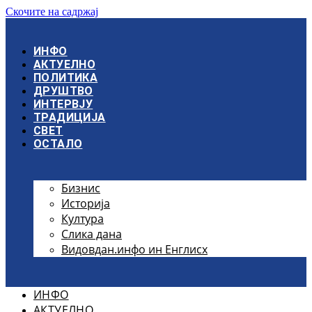
Скочите на садржај
ИНФО
АКТУЕЛНО
ПОЛИТИКА
ДРУШТВО
ИНТЕРВЈУ
ТРАДИЦИЈА
СВЕТ
ОСТАЛО
Бизнис
Историја
Култура
Слика дана
Видовдан.инфо ин Енглисх
ИНФО
АКТУЕЛНО