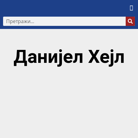
Данијел Хејл