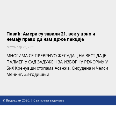
Павић: Амери су завили 21. век у црно и
немају право да нам држе лекције
септембар 22, 2021
МНОГИМА СЕ ПРЕВРНУО ЖЕЛУДАЦ НА ВЕСТ ДА ЈЕ
ПАЛМЕР У САД ЗАДУЖЕН ЗА ИЗБОРНУ РЕФОРМУ У
БиХ Кренувши стопама Асанжа, Сноудена и Челси
Менинг, 33-годишњи
© Видовдан 2026. | Сва права задржава