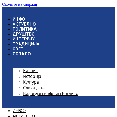
Скочите на садржај
ИНФО
АКТУЕЛНО
ПОЛИТИКА
ДРУШТВО
ИНТЕРВЈУ
ТРАДИЦИЈА
СВЕТ
ОСТАЛО
Бизнис
Историја
Култура
Слика дана
Видовдан.инфо ин Енглисх
ИНФО
АКТУЕЛНО