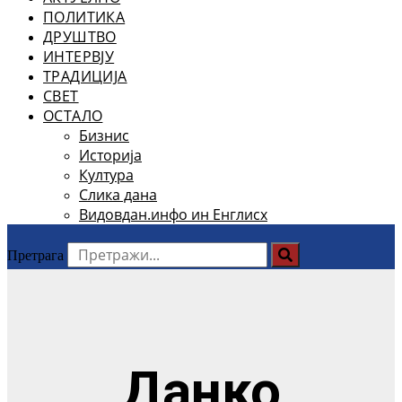
ПОЛИТИКА
ДРУШТВО
ИНТЕРВЈУ
ТРАДИЦИЈА
СВЕТ
ОСТАЛО
Бизнис
Историја
Култура
Слика дана
Видовдан.инфо ин Енглисх
Претрага
Данко