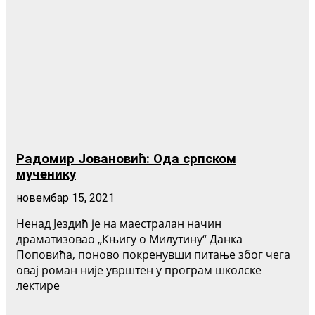
Радомир Јовановић: Ода српском
мученику
новембар 15, 2021
Ненад Јездић је на маестралан начин
драматизовао „Књигу о Милутину“ Данка
Поповића, поново покренувши питање због чега
овај роман није уврштен у програм школске
лектире