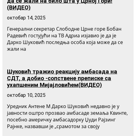
да се жали на било шта у Црној Гори!
(ВИДЕО)
октобар 14, 2025
Генерални секретар Слободне Црне горе Бобан
Радевић гостујући на ТВ Адриа изјавио је да је
Дарко Шуковић последња особа која може да се
жали на
Шуковић тражио реакцију амбасада на
СДТ, а добио -сопствене преписке са
ухапшеним Мијајловићем(ВИДЕО)
октобар 10, 2025
Уредник Антене М Дарко Шуковић недавно је у
јавности оштро прозвао амбасаде земаља Квинте,
посебно америчку амбасадорку Џуди Рајзинг
Рајнке, назвавши је „срамотом за своју