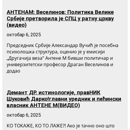
АНТЕНАМ: Веселинов: Политика Велике
Србије претворила је СПЦ у ратну цркву
(видео)
октобар 6, 2025
Председник Србије Александар Вучић је посебна
психолошка структура, оценио је у емисији
„Другачија веза“ Антене М бивши политичар и
универзитетски професор Драган Веселинов и
додао
Демант ДР. истинологије, правНИК
Шуковић Дарко!главни уредник и пећински
власник АНТЕНЕ М(ВИДЕО)
октобар 6, 2025
КО ТОКАЖЕ, КО ТО ЛАЖЕ?! Ако је тачно оно што