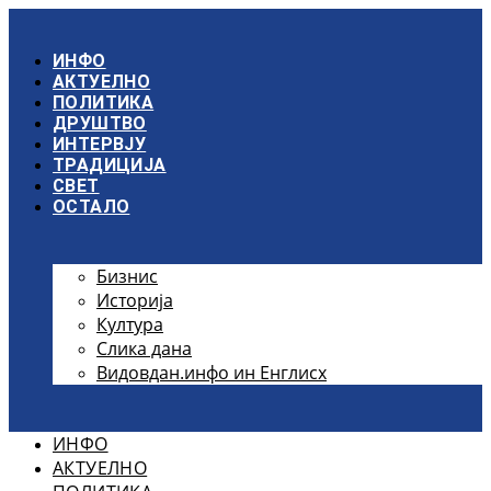
Скочите
на
садржај
ИНФО
АКТУЕЛНО
ПОЛИТИКА
ДРУШТВО
ИНТЕРВЈУ
ТРАДИЦИЈА
СВЕТ
ОСТАЛО
Бизнис
Историја
Култура
Слика дана
Видовдан.инфо ин Енглисх
ИНФО
АКТУЕЛНО