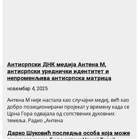
Антисрпски ДНК медија Антена М,
антисрпски уреднички идентитет и
непроменљива антисрпска матрица
новембар 4, 2025
Антена М није настала као случајни медиј, већ као
добро позиционирани пројекат у времену када се
Црна Гора одвајала од сопствених духовних
темеља. Радио „Антена
Дарко Шуковић последња особа која може