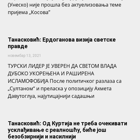
(Унеско) није прошла без актуелизовања теме
пријема „Косова”
Танасковић: Ердоганова визија светске
правде
новембар 13, 2021
ТУРСКИ ЛИДЕР ЈЕ УВЕРЕН ДА СВЕТОМ ВЛАДА
ДУБОКО УКОРЕЊЕНА И РАШИРЕНА
ИСЛАМОФОБИЈА После политичког разлаза са
„Султаном“ и преласка у опозицију Ахмета
Давутоглуа, најутицајнији садашњи
Танасковић: Од Куртија не треба очекивати
усклађивање с реалношћу, биће још
безобзирнији и насилнији