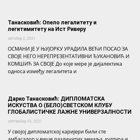
Танасковић: Опело легалитету и
легитимитету на Ист Риверу
октобар 2, 2021
ОСМАНИ ЈЕ У ЊУЈОРКУ УРАДИЛА ВЕЋИ ПОСАО ЗА
СВОЈЕ НЕГО НЕРЕПРЕЗЕНТАТИВНИ ЂУКАНОВИЋ И
КОМШИЋ ЗА СВОЈЕ До које мере је дијалектика
односа између легалитета и
Дарко Танасковић: ДИПЛОМАТСКА
ИСКУСТВА О (БЕЛО)СВЕТСКОМ КЛУБУ
ГЛОБАЛИСТИЧКЕ ЛАЖНЕ УНИВЕРЗАЛНОСТИ
септембар 25, 2021
У својој дипломатској каријери били сте
амбасадор у више различитих земаља, култура и