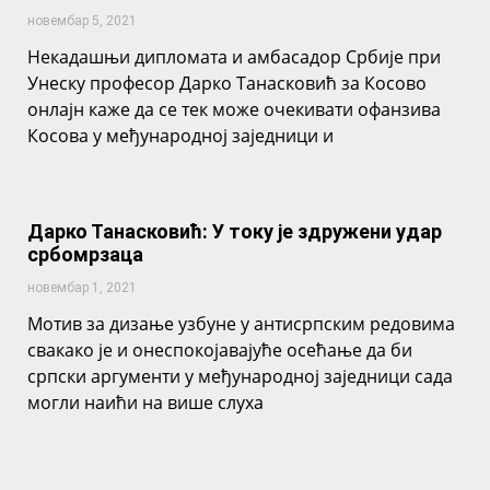
новембар 5, 2021
Некадашњи дипломата и амбасадор Србије при
Унеску професор Дарко Танасковић за Косово
онлајн каже да се тек може очекивати офанзива
Косова у међународној заједници и
Дарко Танасковић: У току је здружени удар
србомрзаца
новембар 1, 2021
Мотив за дизање узбуне у антисрпским редовима
свакако је и онеспокојавајуће осећање да би
српски аргументи у међународној заједници сада
могли наићи на више слуха