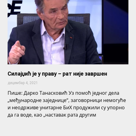
Силајџић је у праву – рат није завршен
децембар 4, 2021
Пише: Дарко Танасковић Уз помоћ једног дела
„међународне заједнице“, заговорници немогуће
и неодрживе унитарне БиХ продужили су упорно
да га воде, као „наставак рата другим