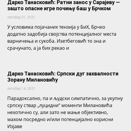
Дарко Танасковић: Ратни занос у Сарајеву —
зашто опасне игре почињу баш у Брчком
октобар 31, 2021
У условима појачаних тензија у БиХ, Брчко
додатно задобија својства потенцијалног места
варничења и сукоба. Изетбеговић то зна и
срачунато, а ја бих рекао и
Дарко Танасковић: Српски дуг захвалности
Зорану Милановићу
октобар 14, 2021
Парадоксално, па и људски симпатично, за укупну
српску ствар „луцидни“ моменти Милановића
нехотично су, али зато не мање објективно,
махом посредно и/или потенцијално корисни
Изјаве