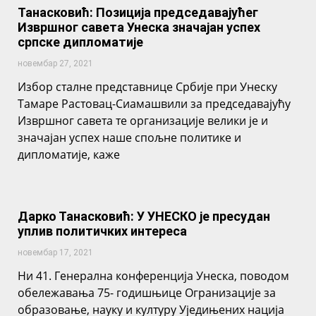
Танасковић: Позиција председавајућег
Извршног савета Унеска значајан успех
српске дипломатије
новембар 27, 2021
Избор сталне представнице Србије при Унеску
Тамаре Растовац-Сиамашвили за председавајућу
Извршног савета те организације велики је и
значајан успех наше спољне политике и
дипломатије, каже
Дарко Танасковић: У УНЕСКО је пресудан
уплив политичких интереса
новембар 17, 2021
Ни 41. Генерална конференција Унеска, поводом
обележавања 75- годишњице Огранизације за
образовање, науку и културу Уједињених нација