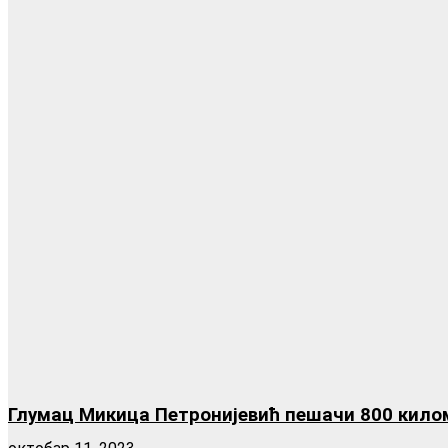
Глумац Микица Петронијевић пешачи 800 кило