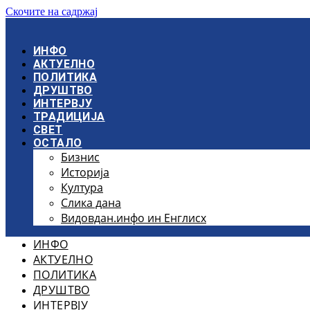
Скочите на садржај
ИНФО
АКТУЕЛНО
ПОЛИТИКА
ДРУШТВО
ИНТЕРВЈУ
ТРАДИЦИЈА
СВЕТ
ОСТАЛО
Бизнис
Историја
Култура
Слика дана
Видовдан.инфо ин Енглисх
ИНФО
АКТУЕЛНО
ПОЛИТИКА
ДРУШТВО
ИНТЕРВЈУ