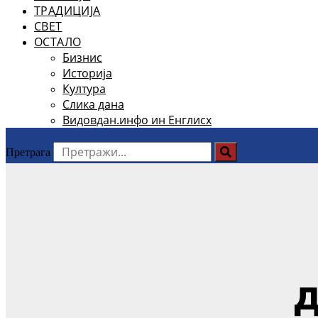
ТРАДИЦИЈА
СВЕТ
ОСТАЛО
Бизнис
Историја
Култура
Слика дана
Видовдан.инфо ин Енглисх
Претрага
д