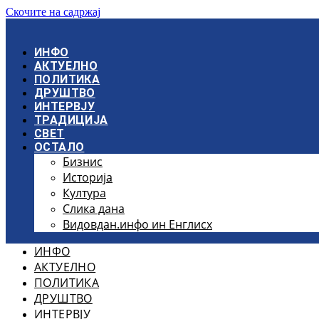
Скочите на садржај
ИНФО
АКТУЕЛНО
ПОЛИТИКА
ДРУШТВО
ИНТЕРВЈУ
ТРАДИЦИЈА
СВЕТ
ОСТАЛО
Бизнис
Историја
Култура
Слика дана
Видовдан.инфо ин Енглисх
ИНФО
АКТУЕЛНО
ПОЛИТИКА
ДРУШТВО
ИНТЕРВЈУ