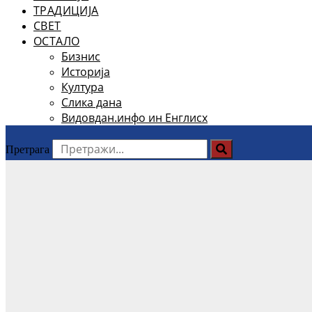
ТРАДИЦИЈА
СВЕТ
ОСТАЛО
Бизнис
Историја
Култура
Слика дана
Видовдан.инфо ин Енглисх
Претрага