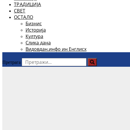
ТРАДИЦИЈА
СВЕТ
ОСТАЛО
Бизнис
Историја
Култура
Слика дана
Видовдан.инфо ин Енглисх
Претрага