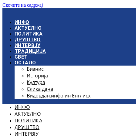
Скочите на садржај
ИНФО
АКТУЕЛНО
ПОЛИТИКА
ДРУШТВО
ИНТЕРВЈУ
ТРАДИЦИЈА
СВЕТ
ОСТАЛО
Бизнис
Историја
Култура
Слика дана
Видовдан.инфо ин Енглисх
ИНФО
АКТУЕЛНО
ПОЛИТИКА
ДРУШТВО
ИНТЕРВЈУ