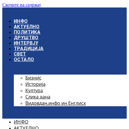
Скочите на садржај
ИНФО
АКТУЕЛНО
ПОЛИТИКА
ДРУШТВО
ИНТЕРВЈУ
ТРАДИЦИЈА
СВЕТ
ОСТАЛО
Бизнис
Историја
Култура
Слика дана
Видовдан.инфо ин Енглисх
ИНФО
АКТУЕЛНО