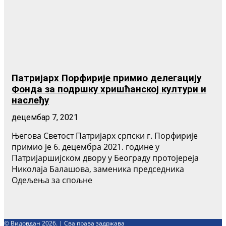
Патријарх Порфирије примио делегацију
Фонда за подршку хришћанској култури и
наслеђу
децембар 7, 2021
Његова Светост Патријарх српски г. Порфирије
примио је 6. децембра 2021. године у
Патријаршијском двору у Београду протојереја
Николаја Балашова, заменика председника
Одељења за спољне
© Видовдан 2026. | Сва права задржава