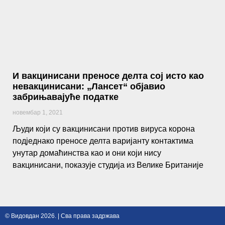
И вакцинисани преносе делта сој исто као
невакцинисани: „Лансет“ објавио
забрињавајуће податке
новембар 1, 2021
Људи који су вакцинисани против вируса корона
подједнако преносе делта варијанту контактима
унутар домаћинства као и они који нису
вакцинисани, показује студија из Велике Британије
© Видовдан 2026. | Сва права задржава