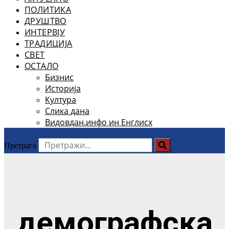
ПОЛИТИКА
ДРУШТВО
ИНТЕРВЈУ
ТРАДИЦИЈА
СВЕТ
ОСТАЛО
Бизнис
Историја
Култура
Слика дана
Видовдан.инфо ин Енглисх
Претрага
демографска