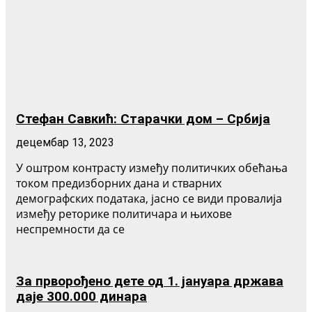
Стефан Савкић: Старачки дом – Србија
децембар 13, 2023
У оштром контрасту између политичких обећања
током предизборних дана и стварних
демографских података, јасно се види провалија
између реторике политичара и њихове
неспремности да се
За прворођено дете од 1. јануара држава
даје 300.000 динара