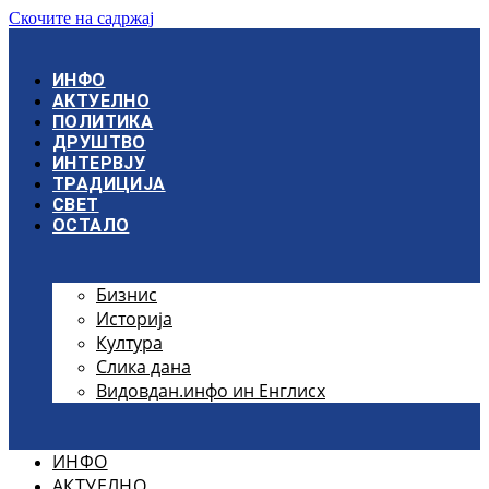
Скочите на садржај
ИНФО
АКТУЕЛНО
ПОЛИТИКА
ДРУШТВО
ИНТЕРВЈУ
ТРАДИЦИЈА
СВЕТ
ОСТАЛО
Бизнис
Историја
Култура
Слика дана
Видовдан.инфо ин Енглисх
ИНФО
АКТУЕЛНО